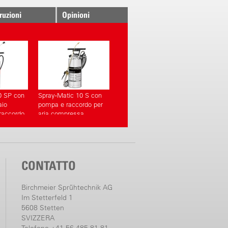
truzioni
Opinioni
0 SP con
Spray-Matic 10 S con
aio
pompa e raccordo per
 raccordo
aria compressa
ressa
CONTATTO
Birchmeier Sprühtechnik AG
Im Stetterfeld 1
5608 Stetten
SVIZZERA