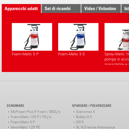
Apparecchi adatti
Set di ricambi
Video / Volantino
Is
Foam-Matic 5 P
Foam-Matic 5 E
Spray-Matic 1
pompa in acci
inossidabile e
per aria comp
SCHIUMARE
SPARGERE / POLVERIZZARE
McProper Plus P, Foam / 360ï¿½
Granomax 5
Foam-Matic 1.25 P / 75ï¿½
Bobby 0.5
Foam-Matic 5 P
DR 5
Vario-Matic 1.25 PE
XL 8 D lancia telescopica