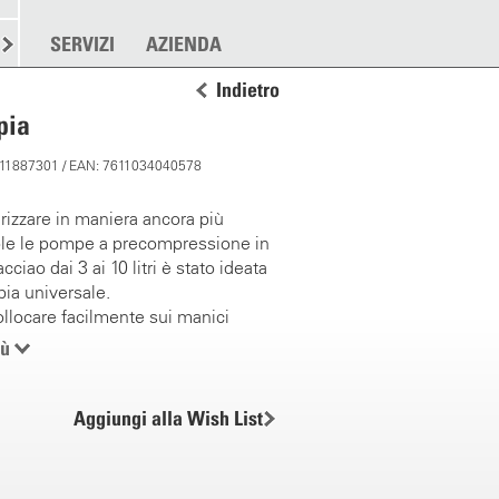
RE
SPARGERE
SERVIZI
ALTRO
AZIENDA
Indietro
pia
: 11887301 / EAN: 7611034040578
rizzare in maniera ancora più
ole le pompe a precompressione in
acciao dai 3 ai 10 litri è stato ideata
pia universale.
collocare facilmente sui manici
iù
e così il tubo in modo verticale
orizzontale.
Aggiungi alla Wish List