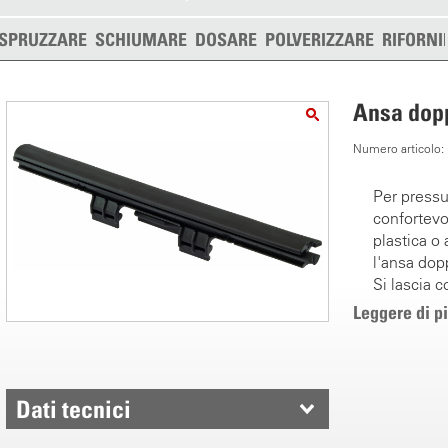
SPRUZZARE
SCHIUMARE
DOSARE
POLVERIZZARE
RIFORNI
Ansa dop
Numero articolo
Per pressu
confortev
plastica o 
l'ansa dop
Si lascia 
pompanti.
Leggere di p
Si può porr
oppure in 
Dati tecnici