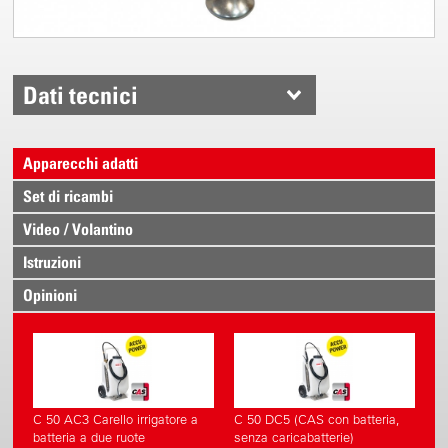
Dati tecnici
Apparecchi adatti
Set di ricambi
Video / Volantino
Istruzioni
Opinioni
C 50 AC3 Carello irrigatore a
C 50 DC5 (CAS con batteria,
batteria a due ruote
senza caricabatterie)