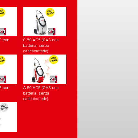
S con
C 50 AC5 (CAS con
batteria, senza
caricabatterie)
S con
A 50 AC5 (CAS con
batteria, senza
caricabatterie)