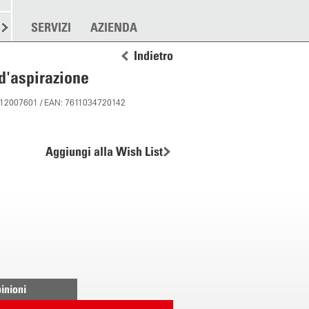
RE
SPARGERE
SERVIZI
ALTRO
AZIENDA
Indietro
d'aspirazione
: 12007601 / EAN: 7611034720142
Aggiungi alla Wish List
inioni