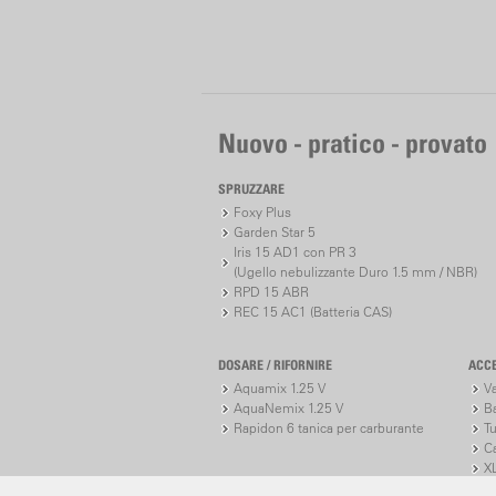
Nuovo - pratico - provato
SPRUZZARE
Foxy Plus
Garden Star 5
Iris 15 AD1 con PR 3
(Ugello nebulizzante Duro 1.5 mm / NBR)
RPD 15 ABR
REC 15 AC1 (Batteria CAS)
DOSARE / RIFORNIRE
ACC
Aquamix 1.25 V
V
AquaNemix 1.25 V
Ba
Rapidon 6 tanica per carburante
Tu
C
XL
XL