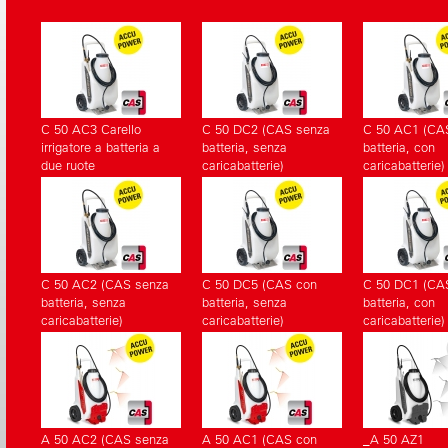
C 50 AC3 Carello
C 50 DC2 (CAS senza
C 50 AC1 (CA
irrigatore a batteria a
batteria, senza
batteria, con
due ruote
caricabatterie)
caricabatterie)
C 50 AC2 (CAS senza
C 50 DC5 (CAS con
C 50 DC1 (CA
batteria, senza
batteria, senza
batteria, con
caricabatterie)
caricabatterie)
caricabatterie)
A 50 AC2 (CAS senza
A 50 AC1 (CAS con
_A 50 AZ1