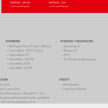
batteria, senza
batteria, con
caricabatterie)
caricabatterie)
SCHIUMARE
SPARGERE / POLVERIZZARE
McProper Plus P, Foam / 360ï¿½
Granomax 5
Foam-Matic 1.25 P / 75ï¿½
Bobby 0.5
Foam-Matic 5 P
DR 5
Vario-Matic 1.25 PE
XL 8 D lancia telescopica
Indu-Matic 20 M
Vario-Matic 2.0 PE
ESSORI
SOGETTI
ario Gun
Disinfezione
rra in alluminio
Linea Accu-Power
bo telescopico in alluminio 1 - 2 m
ampana professionale ovale, avvitabile
 8 D lancia telescopica 7 m
 8 S lancia telescopica 7 m