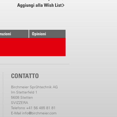
Aggiungi alla Wish List
46 l/min.
56 l/min.
65 l/min.
79 l/min.
91 l/min.
truzioni
Opinioni
CONTATTO
Birchmeier Sprühtechnik AG
Im Stetterfeld 1
5608 Stetten
SVIZZERA
Telefono +41 56 485 81 81
E-Mail
info@birchmeier.com