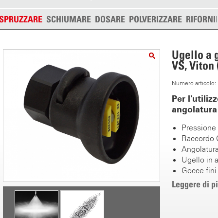
SPRUZZARE
SCHIUMARE
DOSARE
POLVERIZZARE
RIFORNI
Ugello a g
VS, Viton 
Numero articolo
Per l'utiliz
angolatura 
Pressione 1
Raccordo 
Angolatura
Ugello in 
Gocce fini
Filtro inte
Leggere di p
Ideale per 