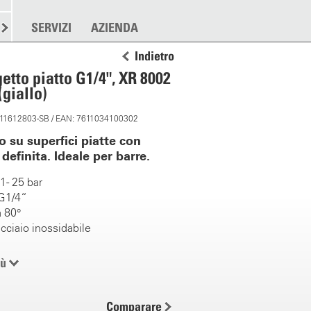
RE
SPARGERE
SERVIZI
ALTRO
AZIENDA
Indietro
etto piatto G1/4", XR 8002
(giallo)
: 11612803-SB / EAN: 7611034100302
zo su superfici piatte con
definita. Ideale per barre.
 - 25 bar
G1/4“
 80°
acciaio inossidabile
grato
iù
superfici piatte
Comparare