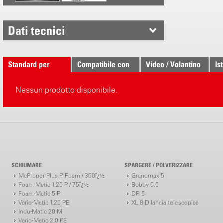
Portata
1.0 bar = 0.
1.5 bar = 0.
Dati tecnici
2.0 bar = 0.
3.0 bar = 0.
4.0 bar = 0.
Standard per
Compatibile con
Video / Volantino
Is
Nessun prodotto disponibile.
SCHIUMARE
SPARGERE / POLVERIZZARE
McProper Plus P, Foam / 360ï¿½
Granomax 5
Foam-Matic 1.25 P / 75ï¿½
Bobby 0.5
Foam-Matic 5 P
DR 5
Vario-Matic 1.25 PE
XL 8 D lancia telescopica
Indu-Matic 20 M
Vario-Matic 2.0 PE