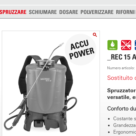
SPRUZZARE
SCHIUMARE
DOSARE
POLVERIZZARE
RIFORNI
_REC 15 
Numero articolo
Sostituito
Spruzzatore
versatile, 
Conforto dur
Costante s
Grandezza 
Ergonomi