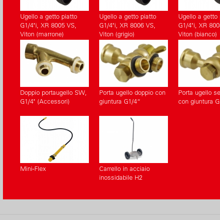
Ugello a getto piatto
Ugello a getto piatto
Ugello a getto 
G1/4"i, XR 8005 VS,
G1/4"i, XR 8006 VS,
G1/4"i, XR 800
Viton (marrone)
Viton (grigio)
Viton (bianco)
Doppio portaugello SW,
Porta ugello doppio con
Porta ugello s
G1/4" (Accessori)
giuntura G1/4“
con giuntura G
Mini-Flex
Carrello in acciaio
inossidabile H2