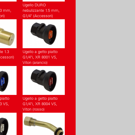
Ugello DURO
1.3 mm,
nebulizzante 1.5 mm,
ri)
G1/4" (Accessori)
le 1.3
Ugello a getto piatto
cessori)
G1/4"i, XR 8001 VS,
Viton (arancio)
piatto
Ugello a getto piatto
3 VS,
G1/4"i, XR 8004 VS,
Viton (rosso)