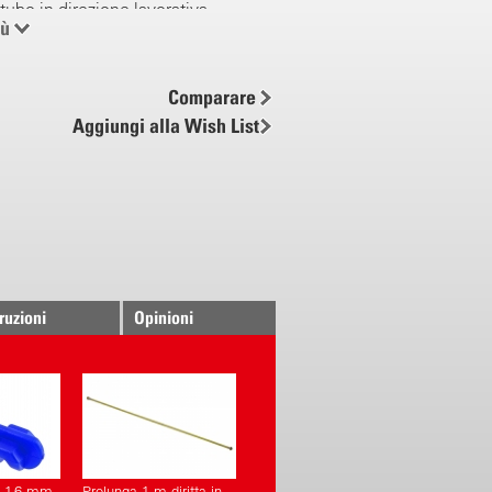
tubo in direzione lavorativa
iù
 sistema veloce
i-ion a cambio veloce
Comparare
Aggiungi alla Wish List
lettronicamente
e continua della pressione
.5 - 6 bar
 di protezione per pompa e
elettronica
truzioni
Opinioni
chmeier
usta
 recipiente ad aspirazione
 sistema click
olabile in ottone
vitabile
t 1.6 mm,
Prolunga 1 m diritta in