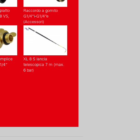
piatto
Raccordo a gomito
8 VS,
G1/4“i-G1/4“e
(Accessori)
emplice
XL 8 S lancia
1/4“
telescopica 7 m (max.
6 bar)