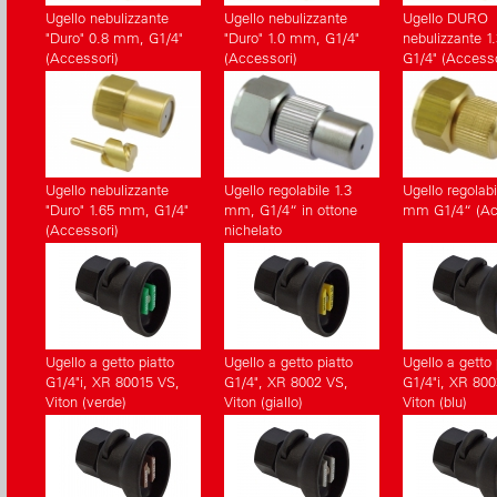
Ugello nebulizzante
Ugello nebulizzante
Ugello DURO
"Duro" 0.8 mm, G1/4"
"Duro" 1.0 mm, G1/4"
nebulizzante 
(Accessori)
(Accessori)
G1/4" (Accesso
Ugello nebulizzante
Ugello regolabile 1.3
Ugello regolabi
"Duro" 1.65 mm, G1/4"
mm, G1/4“ in ottone
mm G1/4“ (Ac
(Accessori)
nichelato
Ugello a getto piatto
Ugello a getto piatto
Ugello a getto 
G1/4"i, XR 80015 VS,
G1/4", XR 8002 VS,
G1/4"i, XR 800
Viton (verde)
Viton (giallo)
Viton (blu)