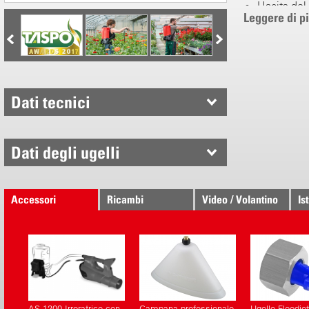
Uscita del 
Leggere di p
Bretelle a
Prese
Batteria l
Assistito e
Dati tecnici
Regolazion
Pressione 0
Programma
Dati degli ugelli
batteria
Efficienza 
Accessori
Ricambi
Video / Volantino
Is
Tecnica Bir
Pompa rob
Uscita del
Bretelle a
Ugello reg
Sistema av
AS 1200 Irroratrice con
Campana professionale
Ugello Floodje