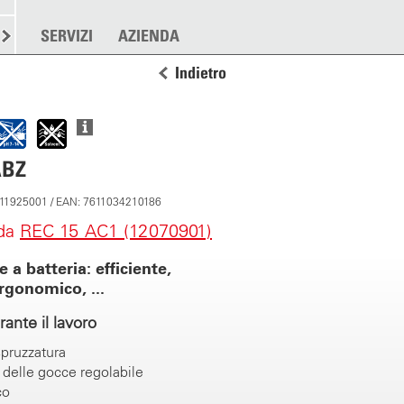
RE
SPARGERE
SERVIZI
ALTRO
AZIENDA
Indietro
ABZ
: 11925001 / EAN: 7611034210186
 da
REC 15 AC1 (12070901)
 a batteria: efficiente,
ergonomico, ...
ante il lavoro
pruzzatura
delle gocce regolabile
co