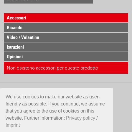
Accessori
Ricambi
Video / Volantino
Istruzioni
Opinioni
Non esistono accessori per questo prodotto
CONTATTO
We use cookies to make our website as user-
friendly as possible. If you continue, we assume
Birchmeier Sprühtechnik AG
that you agree to the use of cookies on this
Im Stetterfeld 1
website. Further information:
Privacy policy
/
5608 Stetten
Imprint
SVIZZERA
Telefono +41 56 485 81 81