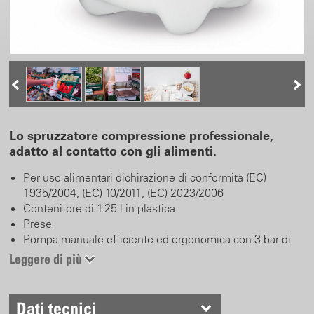
Lo spruzzatore compressione professionale,
adatto al contatto con gli alimenti.
Per uso alimentari dichirazione di conformità (EC)
1935/2004, (EC) 10/2011, (EC) 2023/2006
Contenitore di 1.25 l in plastica
Prese
Pompa manuale efficiente ed ergonomica con 3 bar di
pressione
Leggere di più
Valvola di sicurezza rosso con funzione sfiato
Grande apertura di riempimento
Ugello regolabile
Dati tecnici