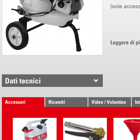
(sole access
Leggere di p
Dati tecnici
Accessori
Ricambi
Video / Volantino
Is