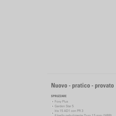
Nuovo - pratico - provato
SPRUZZARE
Foxy Plus
Garden Star 5
Iris 15 AD1 con PR 3
(Ugello nebulizzante Duro 1.5 mm / NBR)