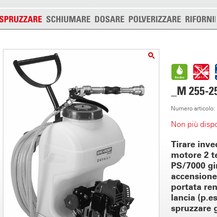
SPRUZZARE
SCHIUMARE
DOSARE
POLVERIZZARE
RIFORNI
_M 255-25
Numero articolo
Non più dispo
Tirare inve
motore 2 t
PS/7000 gi
accensione
portata ren
lancia (p.e
spruzzare gl