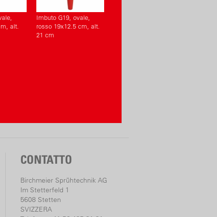
vale,
Imbuto G19, ovale,
m, alt.
rosso 19x12.5 cm, alt.
21 cm
CONTATTO
Birchmeier Sprühtechnik AG
Im Stetterfeld 1
5608 Stetten
SVIZZERA