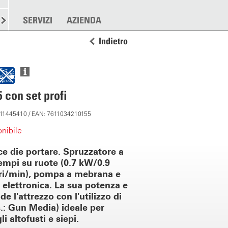
RE
SPARGERE
SERVIZI
ALTRO
AZIENDA
Indietro
 con set profi
: 11445410 / EAN: 7611034210155
nibile
ce die portare. Spruzzatore a
empi su ruote (0.7 kW/0.9
ri/min), pompa a mebrana e
 elettronica. La sua potenza e
de l'attrezzo con l'utilizzo di
s.: Gun Media) ideale per
i altofusti e siepi.