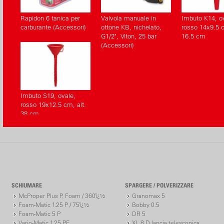
Rapidon 6 tanica per
Valvola manuale in
Imbuto K14, o
carburante (Accessori)
ottone KB, nichelato,
rosso 14x9.5 c
G1/2", Viton, 25 bar
16.5 cm
(Accessori)
Imbuto S19, ovale,
rosso 19x12.5 cm, alt.
38 cm
SCHIUMARE
SPARGERE / POLVERIZZARE
McProper Plus P, Foam / 360ï¿½
Granomax 5
Foam-Matic 1.25 P / 75ï¿½
Bobby 0.5
Foam-Matic 5 P
DR 5
Vario-Matic 1.25 PE
XL 8 D lancia telescopica