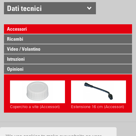
Dati tecnici
Accessori
Ricambi
Video / Volantino
Istruzioni
Opinioni
Coperchio a vite (Accessori)
Estensione 16 cm (Accessori)
CONTATTO