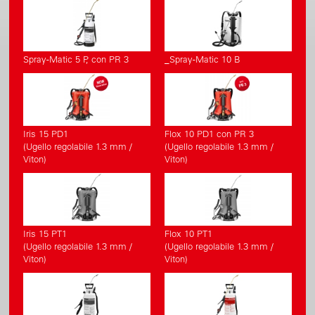
Spray-Matic 5 P, con PR 3
_Spray-Matic 10 B
Iris 15 PD1
Flox 10 PD1 con PR 3
(Ugello regolabile 1.3 mm /
(Ugello regolabile 1.3 mm /
Viton)
Viton)
Iris 15 PT1
Flox 10 PT1
(Ugello regolabile 1.3 mm /
(Ugello regolabile 1.3 mm /
Viton)
Viton)