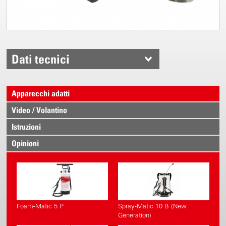
Dati tecnici
Apparecchi adatti
Video / Volantino
Istruzioni
Opinioni
Foam-Matic 5 P
Spray-Matic 10 B (New
Generation)