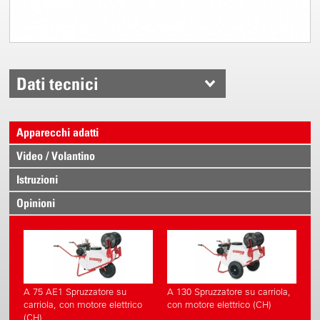
Dati tecnici
Apparecchi adatti
Video / Volantino
Istruzioni
Opinioni
A 75 AE1 Spruzzatore su
A 130 Spruzzatore su carriola,
carriola, con motore elettrico
con motore elettrico (CH)
(CH)