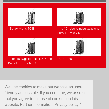
_Spray-Matic 10 B
_Iris 15 (Ugello nebulizzazione
Duro 1.5 mm / NBR)
_Flox 10 (Ugello nebulizzazione
_Senior 20
Duro 1.5 mm / NBR)
CONTATTO
We use cookies to make our website as user-
friendly as possible. If you continue, we assume
Birchmeier Sprühtechnik AG
that you agree to the use of cookies on this
Im Stetterfeld 1
website. Further information:
Privacy policy
/
5608 Stetten