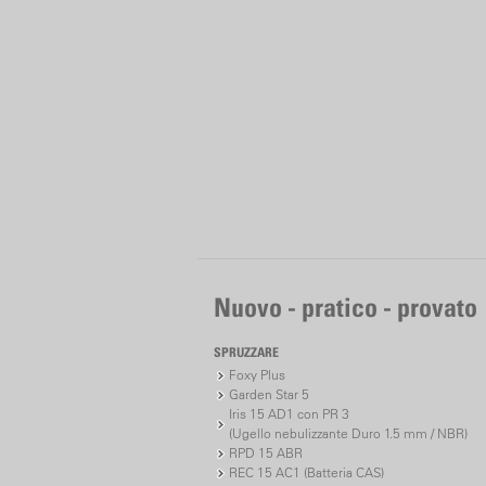
Nuovo - pratico - provato
SPRUZZARE
Foxy Plus
Garden Star 5
Iris 15 AD1 con PR 3
(Ugello nebulizzante Duro 1.5 mm / NBR)
RPD 15 ABR
REC 15 AC1 (Batteria CAS)