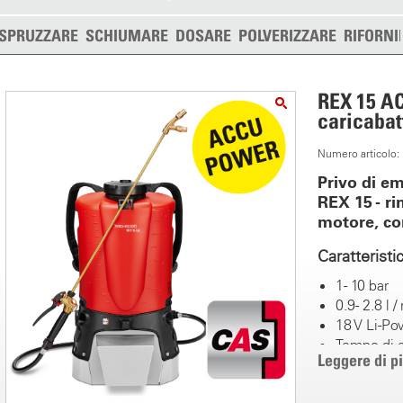
SPRUZZARE
SCHIUMARE
DOSARE
POLVERIZZARE
RIFORNI
REX 15 AC
caricabat
Numero articolo
Privo di em
REX 15 - r
motore, co
Caratteristi
1 - 10 bar
0.9 - 2.8 l 
18 V Li-Po
Tempo di c
Leggere di p
Comfort dur