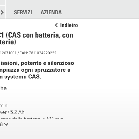
RE
SPARGERE
SERVIZI
ALTRO
AZIENDA
Indietro
1 (CAS con batteria, con
terie)
: 12071001 / EAN: 7611034220222
issioni, potente e silenzioso
impiazza ogni spruzzatore a
n systema CAS.
che
/ min
wer / 5.2 Ah
arica della batteria < 104 min
iù
ante il lavoro