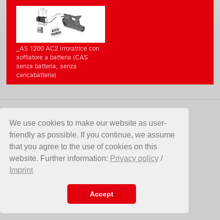
_AS 1200 AC2 Irroratrice con
soffiatore a batteria (CAS
senza batteria, senza
caricabatterie)
CONTATTO
We use cookies to make our website as user-
friendly as possible. If you continue, we assume
Birchmeier Sprühtechnik AG
that you agree to the use of cookies on this
Im Stetterfeld 1
website. Further information:
Privacy policy
/
5608 Stetten
Imprint
SVIZZERA
Telefono +41 56 485 81 81
E-Mail
info@birchmeier.com
Accept