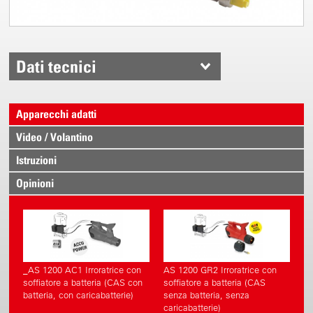
Dati tecnici
Apparecchi adatti
Video / Volantino
Istruzioni
Opinioni
_AS 1200 AC1 Irroratrice con
AS 1200 GR2 Irroratrice con
soffiatore a batteria (CAS con
soffiatore a batteria (CAS
batteria, con caricabatterie)
senza batteria, senza
caricabatterie)