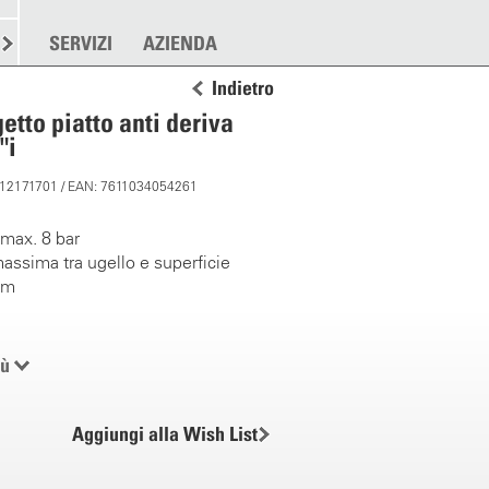
RE
SPARGERE
SERVIZI
ALTRO
AZIENDA
Indietro
etto piatto anti deriva
"i
: 12171701 / EAN: 7611034054261
max. 8 bar
assima tra ugello e superficie
cm
iù
Aggiungi alla Wish List