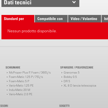
Dati tecnici
Standard per
Compatibile con
Video / Volantino
Is
Nessun prodotto disponibile.
SCHIUMARE
SPARGERE / POLVERIZZARE
McProper Plus P, Foam / 360ï¿½
Granomax 5
Foam-Matic 1.25 P / 75ï¿½
Bobby 0.5
Foam-Matic 5 P
DR 5
Vario-Matic 1.25 PE
XL 8 D lancia telescopica
Indu-Matic 20 M
Vario-Matic 2.0 PE
ESSORI
SOGETTI