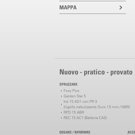
MAPPA
Nuovo - pratico - provato
SPRUZZARE
Foxy Plus
Garden Star 5
Iris 15 AD1 con PR 3
(Ugello nebulizzante Duro 1.5 mm / NBR)
RPD 15 ABR
REC 15 AC1 (Batteria CAS)
DOSARE / RIFORNIRE
ACC