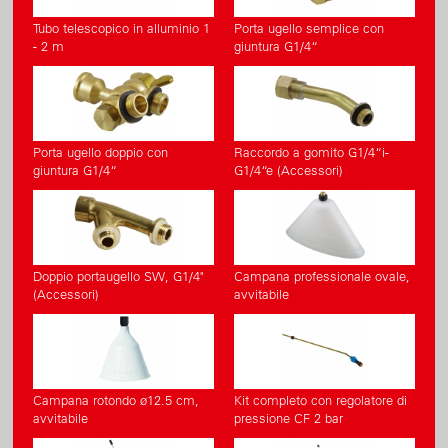
Tubo telescopico in alluminio 1
Porta ugello semplice con
- 2 m
giuntura G1/4“
Porta ugello doppio con
Raccordo a gomito G1/4“i-
giuntura G1/4“
G1/4“e (Accessori)
Doppio portaugello SW, G1/4"
Campana professionale ovale,
(Accessori)
avvitabile
Campana rotondo ø12.5 cm,
Kit completo con regolatore di
avvitabile
pressione CF 2 bar