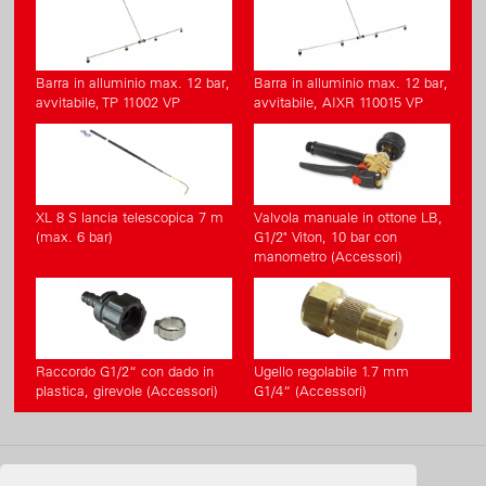
Barra in alluminio max. 12 bar,
Barra in alluminio max. 12 bar,
avvitabile, TP 11002 VP
avvitabile, AIXR 110015 VP
XL 8 S lancia telescopica 7 m
Valvola manuale in ottone LB,
(max. 6 bar)
G1/2" Viton, 10 bar con
manometro (Accessori)
Raccordo G1/2“ con dado in
Ugello regolabile 1.7 mm
plastica, girevole (Accessori)
G1/4“ (Accessori)