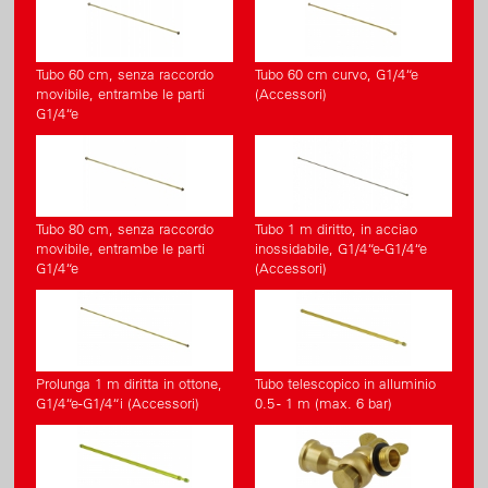
Tubo 60 cm, senza raccordo
Tubo 60 cm curvo, G1/4“e
movibile, entrambe le parti
(Accessori)
G1/4“e
Tubo 80 cm, senza raccordo
Tubo 1 m diritto, in acciao
movibile, entrambe le parti
inossidabile, G1/4“e-G1/4“e
G1/4“e
(Accessori)
Prolunga 1 m diritta in ottone,
Tubo telescopico in alluminio
G1/4“e-G1/4“i (Accessori)
0.5 - 1 m (max. 6 bar)