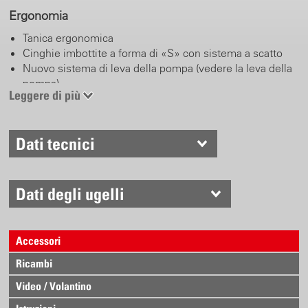
Ergonomia
Tanica ergonomica
Cinghie imbottite a forma di «S» con sistema a scatto
Nuovo sistema di leva della pompa (vedere la leva della
pompa)
Leggere di più
Cintura per anca e petto (opzionale)
Leva della pompa
Dati tecnici
Montabile a destra e sinistra
Impugnatura regolabile in lunghezza
Posizione di lavoro e parcheggio
Dati degli ugelli
Acciaio inossidabile
Forma anatomica, impugnatura confortevole
Accessori
Valvola manuale
Ricambi
Funzione di bloccaggio e arresto
Video / Volantino
Corpo robusto in ottone