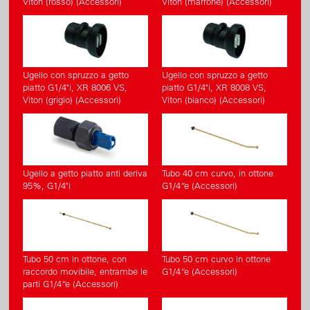
Viton (rosso) (Accessori)
Viton (marrone) (Accessori)
Ugello con spruzzo a getto
Ugello con spruzzo a getto
piatto G1/4"i, XR 8006 VS,
piatto G1/4"i, XR 8008 VS,
Viton (grigio) (Accessori)
Viton (bianco) (Accessori)
Ugello a getto piatto anti deriva
Tubo 40 cm curvo, in ottone
95%, G1/4"i
G1/4“e (Accessori)
Tubo 50 cm in ottone, con
Tubo 50 cm curvo in ottone
raccordo movibile, entrambe le
G1/4“e (Accessori)
parti G1/4“e (Accessori)