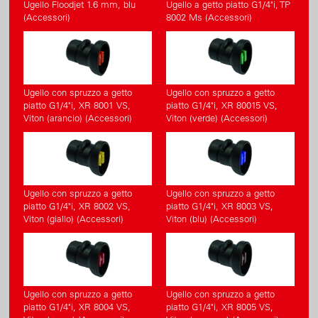
Ugello Floodjet 1.6 mm, blu
Ugello a getto piatto G1/4"i, TP
(Accessori)
8002 Ms (Accessori)
Ugello con spruzzo a getto
Ugello con spruzzo a getto
piatto G1/4"i, XR 8001 VS,
piatto G1/4"i, XR 80015 VS,
Viton (arancio) (Accessori)
Viton (verde) (Accessori)
Ugello con spruzzo a getto
Ugello con spruzzo a getto
piatto G1/4"i, XR 8002 VS,
piatto G1/4"i, XR 8003 VS,
Viton (giallo) (Accessori)
Viton (blu) (Accessori)
Ugello con spruzzo a getto
Ugello con spruzzo a getto
piatto G1/4"i, XR 8004 VS,
piatto G1/4"i, XR 8005 VS,