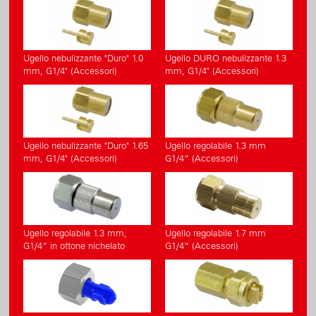
Valvola di semplice manutenzione
Grande apertura di riempimento con filtro
Di lunga vita e facile da utilizzare
Ugello nebulizzante "Duro" 1.0
Ugello DURO nebulizzante 1.3
mm, G1/4" (Accessori)
mm, G1/4" (Accessori)
Ugello nebulizzante "Duro" 1.65
Ugello regolabile 1.3 mm
mm, G1/4" (Accessori)
G1/4“ (Accessori)
Ugello regolabile 1.3 mm,
Ugello regolabile 1.7 mm
G1/4“ in ottone nichelato
G1/4“ (Accessori)