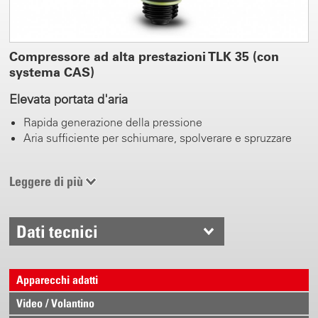
Compressore ad alta prestazioni TLK 35 (con
systema CAS)
Elevata portata d'aria
Rapida generazione della pressione
Aria sufficiente per schiumare, spolverare e spruzzare
0.5 - 3.5 bar pressione di esercizio
Leggere di più
Regolabile
Indicatore di pressione
Dati tecnici
CAS Batteria sostituibile
Di 2.0 Ah - 10.0 Ah disponibile
Apparecchi adatti
Spruzzare, prolungare a piacere il tempo di schiumatura
Video / Volantino
della polvere