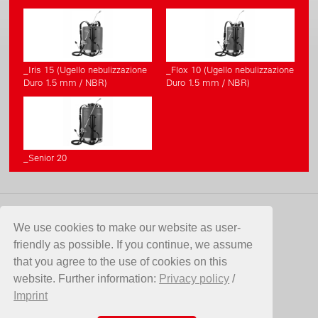
_Iris 15 (Ugello nebulizzazione
_Flox 10 (Ugello nebulizzazione
Duro 1.5 mm / NBR)
Duro 1.5 mm / NBR)
_Senior 20
CONTATTO
We use cookies to make our website as user-
friendly as possible. If you continue, we assume
Birchmeier Sprühtechnik AG
that you agree to the use of cookies on this
Im Stetterfeld 1
website. Further information:
Privacy policy
/
5608 Stetten
Imprint
SVIZZERA
Telefono +41 56 485 81 81