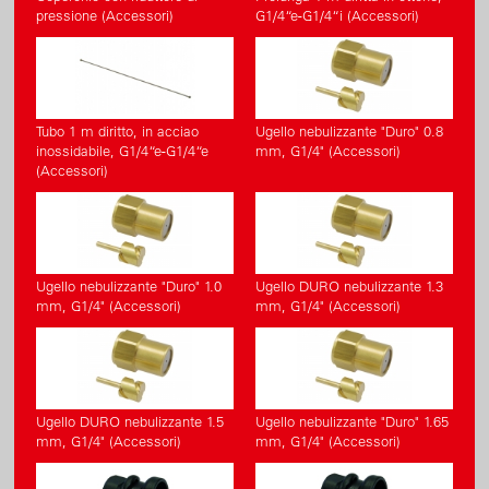
pressione (Accessori)
G1/4“e-G1/4“i (Accessori)
Tubo 1 m diritto, in acciao
Ugello nebulizzante "Duro" 0.8
inossidabile, G1/4“e-G1/4“e
mm, G1/4" (Accessori)
(Accessori)
Ugello nebulizzante "Duro" 1.0
Ugello DURO nebulizzante 1.3
mm, G1/4" (Accessori)
mm, G1/4" (Accessori)
Ugello DURO nebulizzante 1.5
Ugello nebulizzante "Duro" 1.65
mm, G1/4" (Accessori)
mm, G1/4" (Accessori)