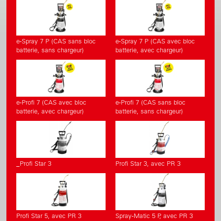
e-Spray 7 P (CAS sans bloc
e-Spray 7 P (CAS avec bloc
batterie, sans chargeur)
batterie, avec chargeur)
e-Profi 7 (CAS avec bloc
e-Profi 7 (CAS sans bloc
batterie, avec chargeur)
batterie, sans chargeur)
_Profi Star 3
Profi Star 3, avec PR 3
Profi Star 5, avec PR 3
Spray-Matic 5 P, avec PR 3