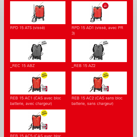
RPD 15 ATS (vissé)
RPD 15 AD1 (vissé, avec PR
3)
_REC 15 ABZ
_REB 15 AZ2
REB 15 AC1 (CAS avec bloc
REB 15 AC2 (CAS sans bloc
batterie, avec chargeur)
batterie, sans chargeur)
REB 15 AC5 (CAS avec bloc