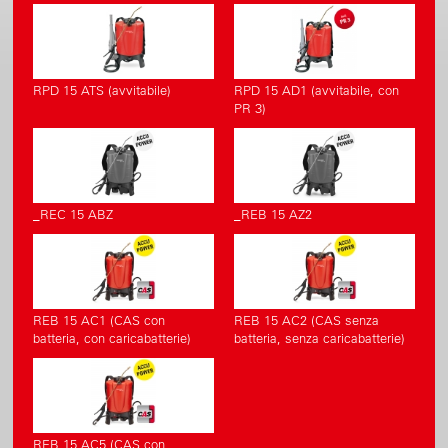
RPD 15 ATS (avvitabile)
RPD 15 AD1 (avvitabile, con
PR 3)
_REC 15 ABZ
_REB 15 AZ2
REB 15 AC1 (CAS con
REB 15 AC2 (CAS senza
batteria, con caricabatterie)
batteria, senza caricabatterie)
REB 15 AC5 (CAS con