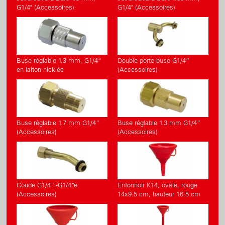
G1/4" (Accessoires)
G1/4" (Accessoires)
Buse réglable 1.3 mm, G1/4“
Double porte-buse G1/4“
en laiton nicklée
(Accessoires)
Buse réglable 1.7 mm G1/4”
Buse réglable 1.3 mm G1/4”
(Accessoires)
(Accessoires)
Coude G1/4“i-G1/4“e
Entonnoir K14, ovale, rouge
(Accessoires)
14x9.5 cm, hauteur 16.5 cm