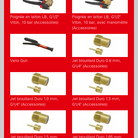
Poignée en laiton LB, G1/2"
Poignée en laiton LB, G1/2"
Viton, 10 bar (Accessoires)
Viton, 10 bar, avec manomètre
(Accessoires)
Vario Gun
Jet brouillard Duro 0.8 mm,
G1/4" (Accessoires)
Jet brouillard Duro 1.0 mm,
Jet brouillard Duro 1.3 mm,
G1/4" (Accessoires)
G1/4" (Accessoires)
Jet brouillard Duro 1.5 mm,
Jet brouillard Duro 1.65 mm,