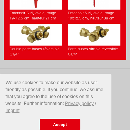
Entonnoir G19, ovale, rouge
Entonnoir S19, ovale, rouge
19x12.5 cm, hauteur 21 cm
19x12.5 cm, hauteur 38 cm
Double porte-buses réversible
Porte-buses simple réversible
G1/4“
G1/4“
CONTACT
We use cookies to make our website as user-
friendly as possible. If you continue, we assume
Birchmeier Sprühtechnik AG
that you agree to the use of cookies on this
Im Stetterfeld 1
website. Further information:
Privacy policy
/
5608 Stetten
Imprint
Suisse
Telefon +41 56 485 81 81
E-Mail
info@birchmeier.com
Accept