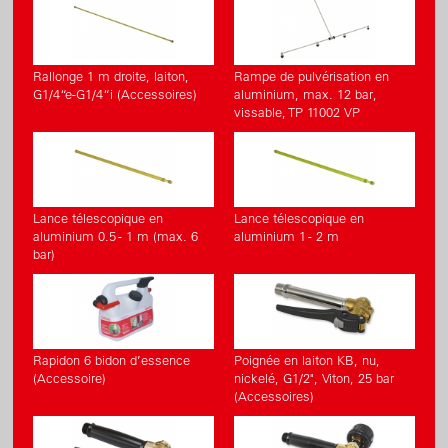
Rallonge 1 m droite, laiton,
Rampe de pulvérisation en
G1/4“e-G1/4“i (Accessoires)
aluminium, max. 12 bar,
vissable, TP 11002 VP
Lance télescopique en
Lance télescopique en
aluminium 0.5 - 1 m (max. 6
aluminium 1 - 2 m
bar)
Rapidon 6 bidon d’essence
Poignée en laiton KB, nu,
(Accessoire)
nickelé, G1/2", Viton, 25 bar
(Accessoires)