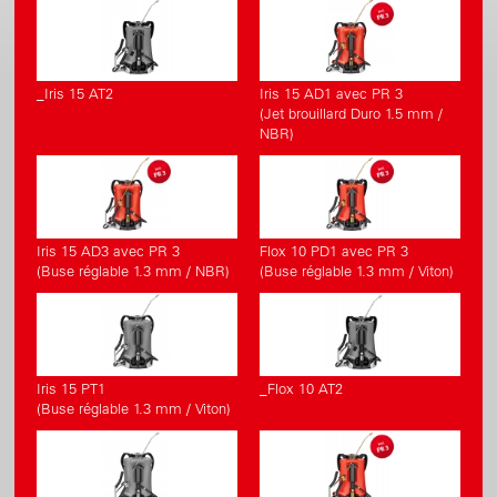
_Iris 15 AT2
Iris 15 AD1 avec PR 3
(Jet brouillard Duro 1.5 mm /
NBR)
Iris 15 AD3 avec PR 3
Flox 10 PD1 avec PR 3
(Buse réglable 1.3 mm / NBR)
(Buse réglable 1.3 mm / Viton)
Iris 15 PT1
_Flox 10 AT2
(Buse réglable 1.3 mm / Viton)