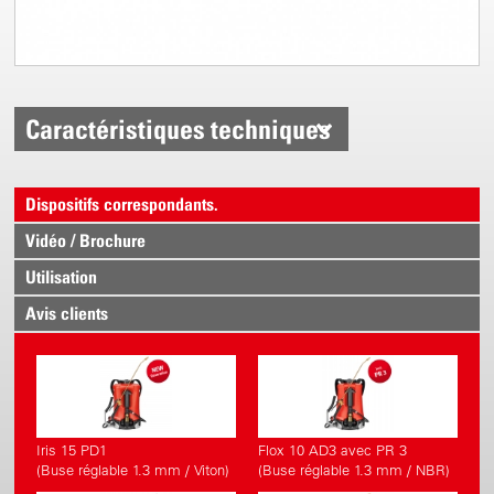
Caractéristiques techniques
Dispositifs correspondants.
Vidéo / Brochure
Utilisation
Avis clients
Iris 15 PD1
Flox 10 AD3 avec PR 3
(Buse réglable 1.3 mm / Viton)
(Buse réglable 1.3 mm / NBR)