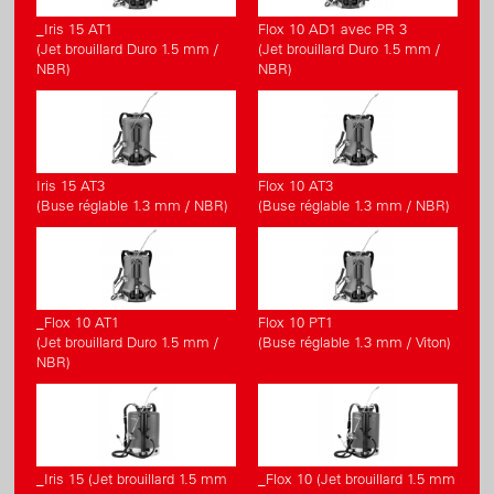
_Iris 15 AT1
Flox 10 AD1 avec PR 3
(Jet brouillard Duro 1.5 mm /
(Jet brouillard Duro 1.5 mm /
NBR)
NBR)
Iris 15 AT3
Flox 10 AT3
(Buse réglable 1.3 mm / NBR)
(Buse réglable 1.3 mm / NBR)
_Flox 10 AT1
Flox 10 PT1
(Jet brouillard Duro 1.5 mm /
(Buse réglable 1.3 mm / Viton)
NBR)
_Iris 15 (Jet brouillard 1.5 mm
_Flox 10 (Jet brouillard 1.5 mm