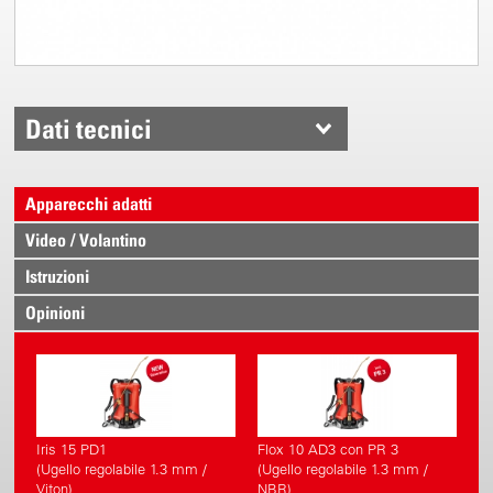
Dati tecnici
Apparecchi adatti
Video / Volantino
Istruzioni
Opinioni
Iris 15 PD1
Flox 10 AD3 con PR 3
(Ugello regolabile 1.3 mm /
(Ugello regolabile 1.3 mm /
Viton)
NBR)