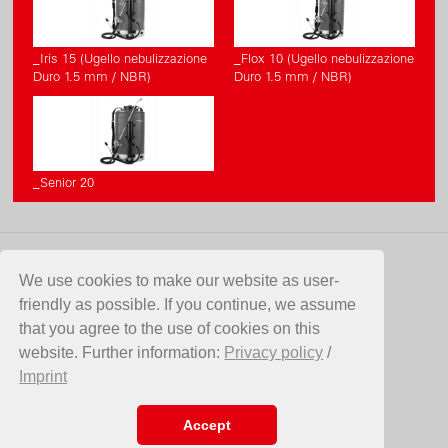
_Iris 15 (Ugello nebulizzazione
_Flox 10 (Ugello nebulizzazione
Duro 1.5 mm / NBR)
Duro 1.5 mm / NBR)
_Senior 20
CONTATTO
We use cookies to make our website as user-
friendly as possible. If you continue, we assume
Birchmeier Sprühtechnik AG
that you agree to the use of cookies on this
Im Stetterfeld 1
website. Further information:
Privacy policy
/
5608 Stetten
Imprint
SVIZZERA
Telefono +41 56 485 81 81
E-Mail
info@birchmeier.com
Accept