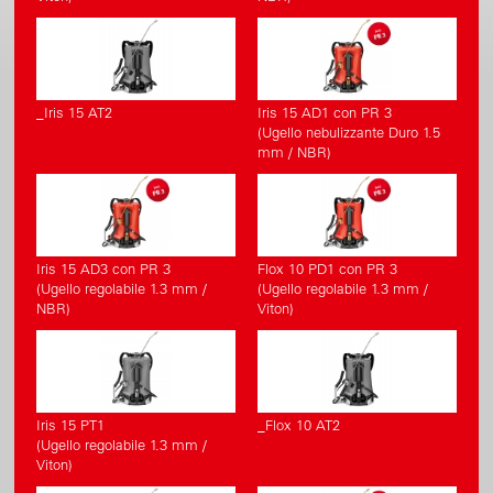
_Iris 15 AT2
Iris 15 AD1 con PR 3
(Ugello nebulizzante Duro 1.5
mm / NBR)
Iris 15 AD3 con PR 3
Flox 10 PD1 con PR 3
(Ugello regolabile 1.3 mm /
(Ugello regolabile 1.3 mm /
NBR)
Viton)
Iris 15 PT1
_Flox 10 AT2
(Ugello regolabile 1.3 mm /
Viton)