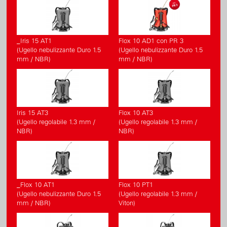
_Iris 15 AT1
Flox 10 AD1 con PR 3
(Ugello nebulizzante Duro 1.5
(Ugello nebulizzante Duro 1.5
mm / NBR)
mm / NBR)
Iris 15 AT3
Flox 10 AT3
(Ugello regolabile 1.3 mm /
(Ugello regolabile 1.3 mm /
NBR)
NBR)
_Flox 10 AT1
Flox 10 PT1
(Ugello nebulizzante Duro 1.5
(Ugello regolabile 1.3 mm /
mm / NBR)
Viton)