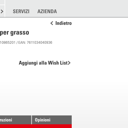
RE
SPARGERE
SERVIZI
ALTRO
AZIENDA
Indietro
 per grasso
: 10865201 / EAN: 7611034040936
Aggiungi alla Wish List
truzioni
Opinioni