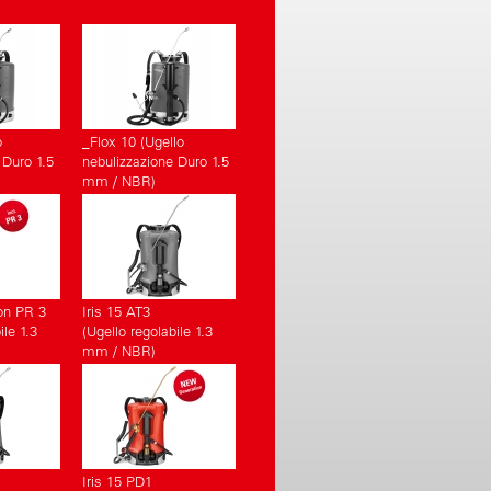
o
_Flox 10 (Ugello
 Duro 1.5
nebulizzazione Duro 1.5
mm / NBR)
on PR 3
Iris 15 AT3
ile 1.3
(Ugello regolabile 1.3
mm / NBR)
Iris 15 PD1