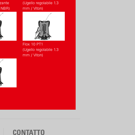
zzante
(Ugello regolabile 1.3
 NBR)
mm / Viton)
Flox 10 PT1
(Ugello regolabile 1.3
mm / Viton)
CONTATTO