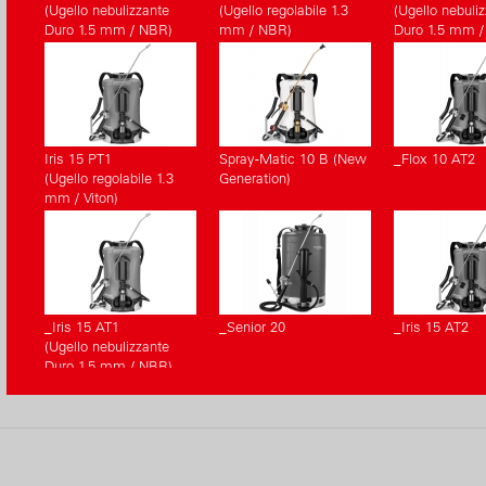
(Ugello nebulizzante
(Ugello regolabile 1.3
(Ugello nebuli
Duro 1.5 mm / NBR)
mm / NBR)
Duro 1.5 mm /
Iris 15 PT1
Spray-Matic 10 B (New
_Flox 10 AT2
(Ugello regolabile 1.3
Generation)
mm / Viton)
_Iris 15 AT1
_Senior 20
_Iris 15 AT2
(Ugello nebulizzante
Duro 1.5 mm / NBR)