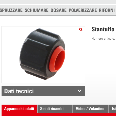
SPRUZZARE
SCHIUMARE
DOSARE
POLVERIZZARE
RIFORNI
Stantuffo
Numero articolo
Dati tecnici
Apparecchi adatti
Set di ricambi
Video / Volantino
Is