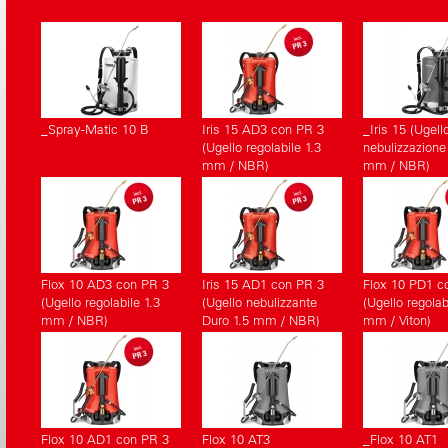
_Spray-Matic 10 B
Iris 15 AD3 con PR 3
_Iris 15 (Ugell
(Ugello regolabile 1.3
nebulizzazione
mm / NBR)
mm / NBR)
Flox 10 AD3 con PR 3
Iris 15 AD1 con PR 3
Flox 10 PD1 c
(Ugello regolabile 1.3
(Ugello nebulizzante
(Ugello regolab
mm / NBR)
Duro 1.5 mm / NBR)
mm / Viton)
Flox 10 AD1 con PR 3
Flox 10 AT3
_Flox 10 AT1