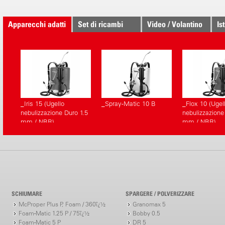
Apparecchi adatti
Set di ricambi
Video / Volantino
Is
_Iris 15 (Ugello
_Spray-Matic 10 B
_Flox 10 (Ugel
nebulizzazione Duro 1.5
nebulizzazione
mm / NBR)
mm / NBR)
SCHIUMARE
SPARGERE / POLVERIZZARE
McProper Plus P, Foam / 360ï¿½
Granomax 5
Foam-Matic 1.25 P / 75ï¿½
Bobby 0.5
Foam-Matic 5 P
DR 5