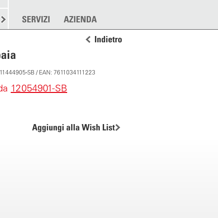
RE
SPARGERE
SERVIZI
ALTRO
AZIENDA
Indietro
paia
: 11444905-SB / EAN: 7611034111223
 da
12054901-SB
Aggiungi alla Wish List