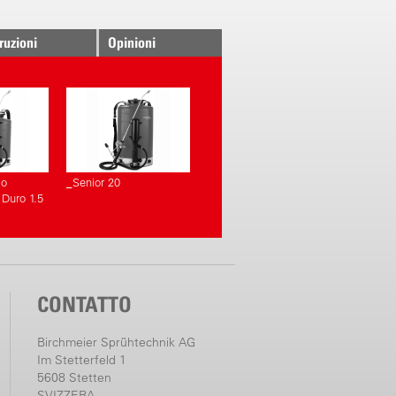
truzioni
Opinioni
lo
_Senior 20
 Duro 1.5
CONTATTO
Birchmeier Sprühtechnik AG
Im Stetterfeld 1
5608 Stetten
SVIZZERA