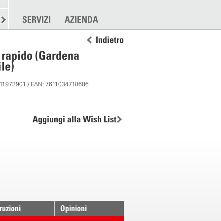
RE
SPARGERE
SERVIZI
ALTRO
AZIENDA
Indietro
 rapido (Gardena
le)
: 11973901 / EAN: 7611034710686
Aggiungi alla Wish List
truzioni
Opinioni