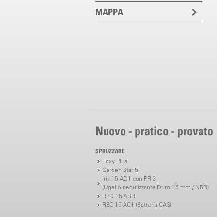
MAPPA
Nuovo - pratico - provato
SPRUZZARE
Foxy Plus
Garden Star 5
Iris 15 AD1 con PR 3
(Ugello nebulizzante Duro 1.5 mm / NBR)
RPD 15 ABR
REC 15 AC1 (Batteria CAS)