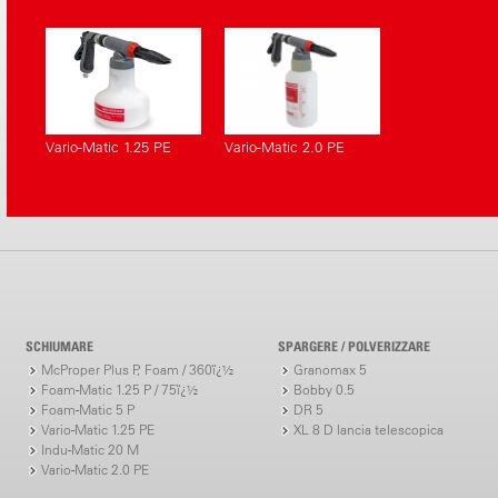
Vario-Matic 1.25 PE
Vario-Matic 2.0 PE
SCHIUMARE
SPARGERE / POLVERIZZARE
McProper Plus P, Foam / 360ï¿½
Granomax 5
Foam-Matic 1.25 P / 75ï¿½
Bobby 0.5
Foam-Matic 5 P
DR 5
Vario-Matic 1.25 PE
XL 8 D lancia telescopica
Indu-Matic 20 M
Vario-Matic 2.0 PE