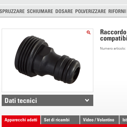
SPRUZZARE
SCHIUMARE
DOSARE
POLVERIZZARE
RIFORNI
Raccordo
compatibi
Numero articolo
Dati tecnici
Apparecchi adatti
Set di ricambi
Video / Volantino
Is