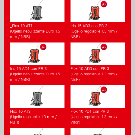
_Flox 10 AT1
Iris 15 AD3 con PR 3
(Ugello nebulizzante Duro 1.5
(Ugello regolabile 1.3 mm /
mm / NBR)
NBR)
Iris 15 AD1 con PR 3
Flox 10 AD3 con PR 3
(Ugello nebulizzante Duro 1.5
(Ugello regolabile 1.3 mm /
mm / NBR)
NBR)
Flox 10 AT3
Flox 10 PD1 con PR 3
(Ugello regolabile 1.3 mm /
(Ugello regolabile 1.3 mm /
NBR)
Viton)