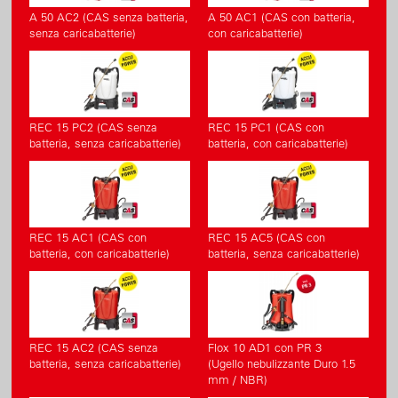
A 50 AC2 (CAS senza batteria,
A 50 AC1 (CAS con batteria,
senza caricabatterie)
con caricabatterie)
REC 15 PC2 (CAS senza
REC 15 PC1 (CAS con
batteria, senza caricabatterie)
batteria, con caricabatterie)
REC 15 AC1 (CAS con
REC 15 AC5 (CAS con
batteria, con caricabatterie)
batteria, senza caricabatterie)
REC 15 AC2 (CAS senza
Flox 10 AD1 con PR 3
batteria, senza caricabatterie)
(Ugello nebulizzante Duro 1.5
mm / NBR)