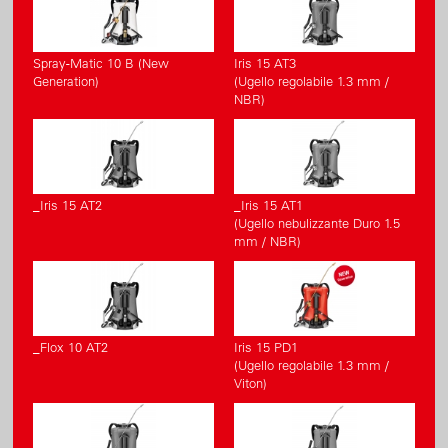
Spray-Matic 10 B (New
Iris 15 AT3
Generation)
(Ugello regolabile 1.3 mm /
NBR)
_Iris 15 AT2
_Iris 15 AT1
(Ugello nebulizzante Duro 1.5
mm / NBR)
_Flox 10 AT2
Iris 15 PD1
(Ugello regolabile 1.3 mm /
Viton)