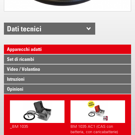
Dati tecnici
Apparecchi adatti
Set di ricambi
Video / Volantino
Istruzioni
Opinioni
_BM 1035
BM 1035 AC1 (CAS con
batteria, con caricabatterie)