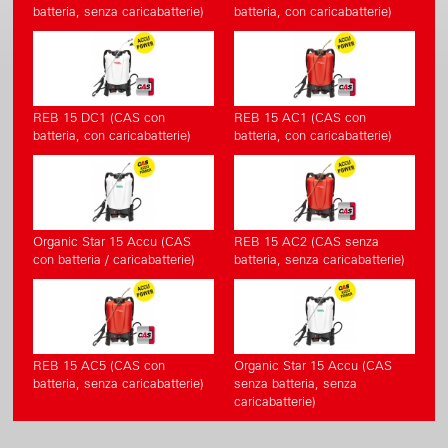
batteria, senza caricabatterie)
batteria, con caricabatterie)
REB 15 DC1 (CAS con
REB 15 AC1 (CAS con
batteria, con caricabatterie)
batteria, con caricabatterie)
Organic Star 15 Accu (CAS
REB 15 AC2 (CAS senza
con batteria / caricabatterie)
batteria, senza caricabatterie)
REB 15 AC5 (CAS con
Organic Star 15 Accu (CAS
batteria, senza caricabatterie)
senza batteria, senza
caricabatterie)