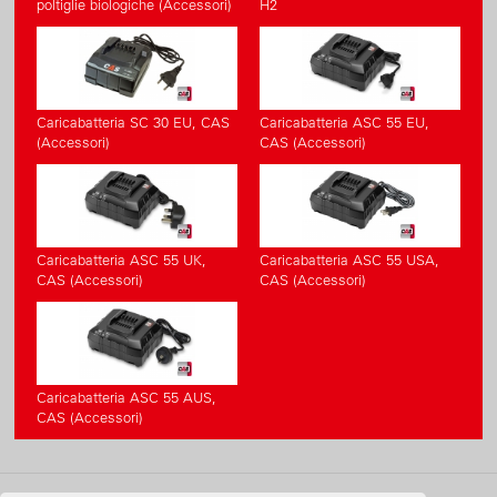
poltiglie biologiche (Accessori)
H2
Caricabatteria SC 30 EU, CAS
Caricabatteria ASC 55 EU,
(Accessori)
CAS (Accessori)
Caricabatteria ASC 55 UK,
Caricabatteria ASC 55 USA,
CAS (Accessori)
CAS (Accessori)
Caricabatteria ASC 55 AUS,
CAS (Accessori)