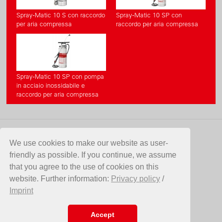
Spray-Matic 10 S con raccordo
Spray-Matic 10 SP con
per aria compressa
raccordo per aria compressa
Spray-Matic 10 SP con pompa
in acciaio inossidabile e
raccordo per aria compressa
CONTATTO
We use cookies to make our website as user-
friendly as possible. If you continue, we assume
Birchmeier Sprühtechnik AG
that you agree to the use of cookies on this
Im Stetterfeld 1
website. Further information:
Privacy policy
/
5608 Stetten
Imprint
SVIZZERA
Telefono +41 56 485 81 81
E-Mail
info@birchmeier.com
Accept