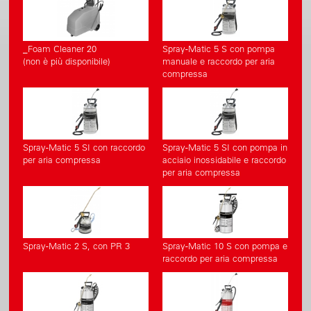
_Foam Cleaner 20
Spray-Matic 5 S con pompa
(non è più disponibile)
manuale e raccordo per aria
compressa
Spray-Matic 5 SI con raccordo
Spray-Matic 5 SI con pompa in
per aria compressa
acciaio inossidabile e raccordo
per aria compressa
Spray-Matic 2 S, con PR 3
Spray-Matic 10 S con pompa e
raccordo per aria compressa