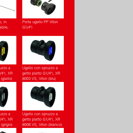
o, in
Porta ugello PP Viton
bile,
G1/4"i
uzzo a
Ugello con spruzzo a
/4"i, XR
getto piatto G1/4"i, XR
(giallo)
8003 VS, Viton (blu)
(Accessori)
uzzo a
Ugello con spruzzo a
/4"i, XR
getto piatto G1/4"i, XR
(grigio)
8008 VS, Viton (bianco)
(Accessori)