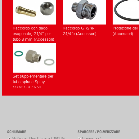
Raccordo con dado
Raccordo G1/2“e-
Protezione dei
esagonale, G1/4“ per
G1/4“e (Accessori)
(Accessori)
tubo 8 mm (Accessori)
Set supplementare per
tubo spirale Spray-
Matic 5 S / 5 SI
SCHIUMARE
SPARGERE / POLVERIZZARE
McProper Plus P, Foam / 360ï¿½
Granomax 5