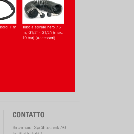
 bordi 1 m
Tubo a spirale nero 7.5
m, G1/2"i - G1/2"i (max.
10 bar) (Accessori)
CONTATTO
Birchmeier Sprühtechnik AG
Im Stetterfeld 1