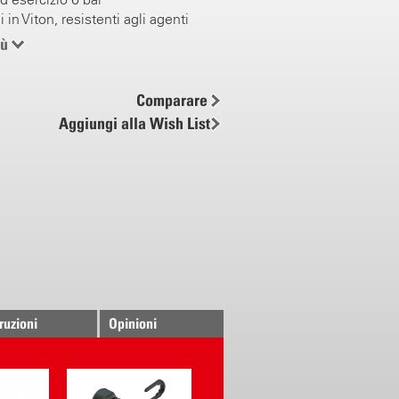
 in Viton, resistenti agli agenti
iù
 sicurezza
ertura di riempimento
el tubo al recipiente
Comparare
ale in acciaio inossidabile
Aggiungi alla Wish List
per aria compressa
o
a in ottone con filtro integrato
 CE
truzioni
Opinioni