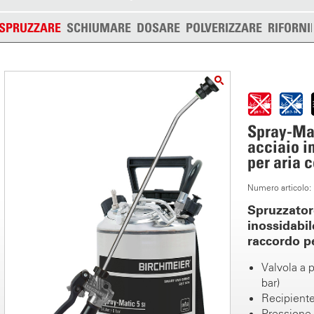
SPRUZZARE
SCHIUMARE
DOSARE
POLVERIZZARE
RIFORNI
Spray-Mat
acciaio i
per aria 
Numero articolo:
Spruzzatore
inossidabi
raccordo p
Valvola a 
bar)
Recipiente 
Pressione 