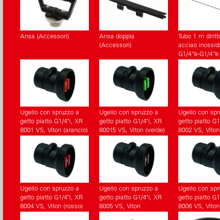
Ansa (Accessori)
Ansa doppia
Tubo 1 m diritt
(Accessori)
acciao inossida
G1/4“e-G1/4“e
(Accessori)
Ugello con spruzzo a
Ugello con spruzzo a
Ugello con spr
getto piatto G1/4"i, XR
getto piatto G1/4"i, XR
getto piatto G1
8001 VS, Viton (arancio)
80015 VS, Viton (verde)
8002 VS, Viton 
(Accessori)
(Accessori)
(Accessori)
Ugello con spruzzo a
Ugello con spruzzo a
Ugello con spr
getto piatto G1/4"i, XR
getto piatto G1/4"i, XR
getto piatto G1
8004 VS, Viton (rosso)
8005 VS, Viton
8006 VS, Viton 
(Accessori)
(marrone) (Accessori)
(Accessori)