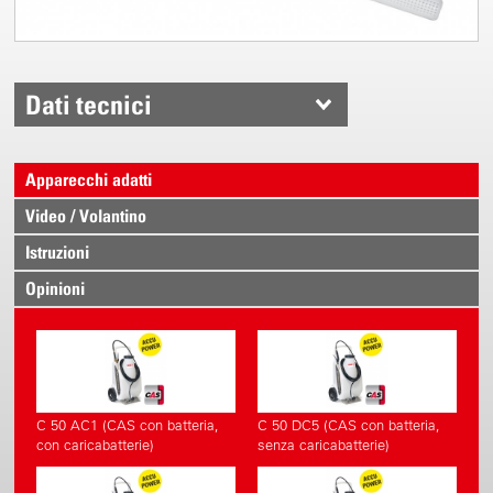
Dati tecnici
Apparecchi adatti
Video / Volantino
Istruzioni
Opinioni
C 50 AC1 (CAS con batteria,
C 50 DC5 (CAS con batteria,
con caricabatterie)
senza caricabatterie)