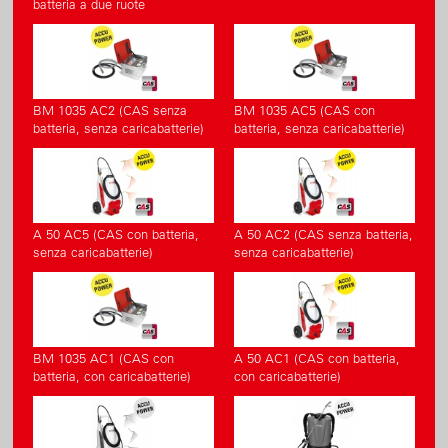
batteria a due ruote
BM 1035 AC2 (CAS senza
BM 1035 AC5 (CAS con
batteria, senza caricabatterie)
batteria, senza caricabatterie)
A 50 AC5 (CAS con batteria,
A 50 AC2 (CAS senza batteria,
senza caricabatterie)
senza caricabatterie)
BM 1035 AC1 (CAS con
A 50 AC1 (CAS con batteria,
batteria, con caricabatterie)
con caricabatterie)