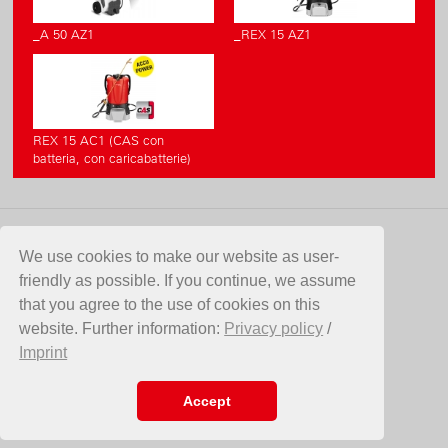
_A 50 AZ1
_REX 15 AZ1
REX 15 AC1 (CAS con
batteria, con caricabatterie)
CONTATTO
We use cookies to make our website as user-
friendly as possible. If you continue, we assume
Birchmeier Sprühtechnik AG
that you agree to the use of cookies on this
Im Stetterfeld 1
website. Further information:
Privacy policy
/
5608 Stetten
Imprint
SVIZZERA
Telefono +41 56 485 81 81
E-Mail
info@birchmeier.com
Accept