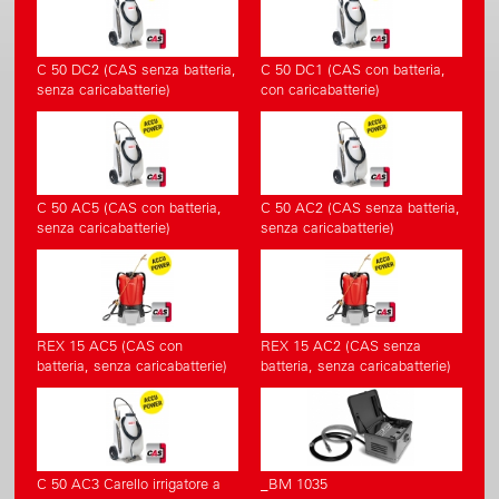
C 50 DC2 (CAS senza batteria,
C 50 DC1 (CAS con batteria,
senza caricabatterie)
con caricabatterie)
C 50 AC5 (CAS con batteria,
C 50 AC2 (CAS senza batteria,
senza caricabatterie)
senza caricabatterie)
REX 15 AC5 (CAS con
REX 15 AC2 (CAS senza
batteria, senza caricabatterie)
batteria, senza caricabatterie)
C 50 AC3 Carello irrigatore a
_BM 1035