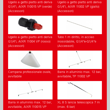
Ugello a getto piatto anti deriva
Ugello a getto piatto anti deriva
G1/4"i, AIXR 110015 VP (verde)
G1/4"i, AIXR 11002 VP (giallo)
(Accessori)
(Accessori)
Ugello a getto piatto anti deriva
Tubo 1 m diritto, in acciao
G1/4"i, AIXR 11004 VP (rosso)
inossidabile, G1/4“e-G1/4“e
(Accessori)
(Accessori)
Campana professionale ovale,
Barra in alluminio max. 12 bar,
avvitabile
avvitabile, TP 11002 VP
Barra in alluminio max. 12 bar,
XL 8 S lancia telescopica 7 m
avvitabile, AIXR 110015 VP
(max. 6 bar)