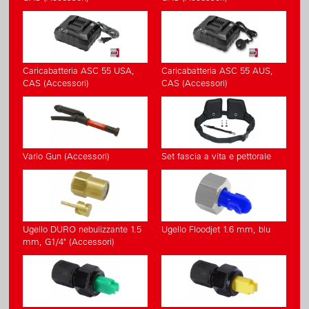
Caricabatteria ASC 55 USA,
Caricabatteria ASC 55 AUS,
CAS (Accessori)
CAS (Accessori)
Vario Gun (Accessori)
Set fascia a vita e pettorale
Ugello DURO nebulizzante 1.5
Ugello Floodjet 1.6 mm, blu
mm, G1/4" (Accessori)