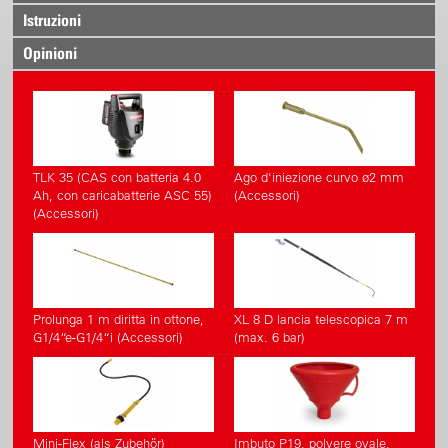
Istruzioni
Opinioni
TLK 35 (CAS con batteria 4.0
Ago d'iniezione curvo ø2 mm
Ah, con caricabatterie ASC 55)
(Accessori)
(Accessori)
Prolunga 1 m diritta in ottone,
XL 8 D lancia telescopica 7 m
G1/4“e-G1/4“i (Accessori)
(max. 6 bar)
Mini-Flex (als Zubehör)
Imbuto P19, polvere ovale,