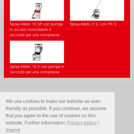
Spray-Matic 10 SP con pompa
Spray-Matic 2 S, con PR 3
in acciaio inossidabile e
raccordo per aria compressa
Spray-Matic 10 S con pompa e
raccordo per aria compressa
CONTATTO
We use cookies to make our website as user-
friendly as possible. If you continue, we assume
Birchmeier Sprühtechnik AG
that you agree to the use of cookies on this
Im Stetterfeld 1
website. Further information:
Privacy policy
/
5608 Stetten
Imprint
SVIZZERA