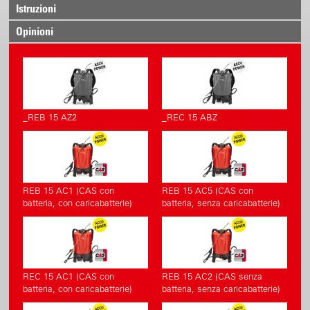
Istruzioni
Opinioni
_REB 15 AZ2
_REC 15 ABZ
REB 15 AC1 (CAS con
REB 15 AC5 (CAS con
batteria, con caricabatterie)
batteria, senza caricabatterie)
REC 15 AC1 (CAS con
REB 15 AC2 (CAS senza
batteria, con caricabatterie)
batteria, senza caricabatterie)