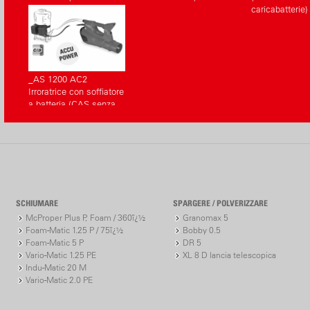
batteria, con
caricabatterie)
caricabatterie)
_AS 1200 AC2
Irroratrice con soffiatore
a batteria (CAS senza
batteria, senza
caricabatterie)
SCHIUMARE
SPARGERE / POLVERIZZARE
McProper Plus P, Foam / 360ï¿½
Granomax 5
Foam-Matic 1.25 P / 75ï¿½
Bobby 0.5
Foam-Matic 5 P
DR 5
Vario-Matic 1.25 PE
XL 8 D lancia telescopica
Indu-Matic 20 M
Vario-Matic 2.0 PE