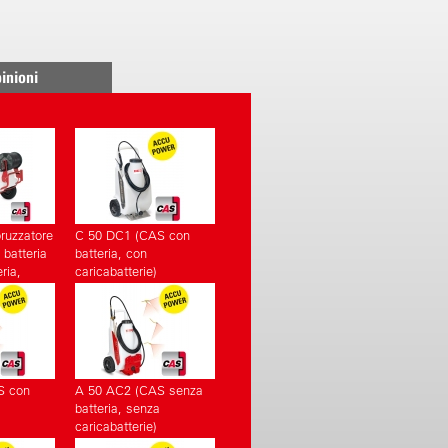
inioni
ruzzatore
C 50 DC1 (CAS con
 batteria
batteria, con
ria,
caricabatterie)
tterie)
S con
A 50 AC2 (CAS senza
batteria, senza
caricabatterie)