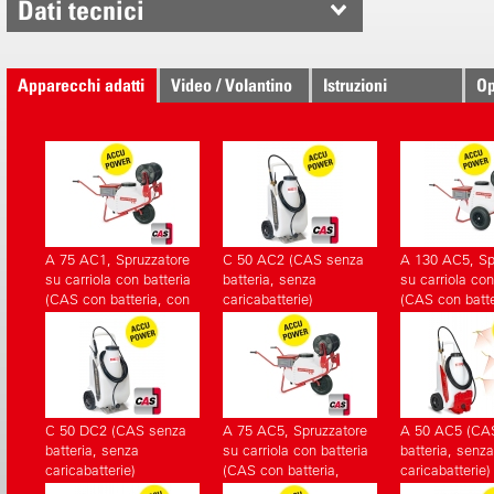
Dati tecnici
Apparecchi adatti
Video / Volantino
Istruzioni
Op
A 75 AC1, Spruzzatore
C 50 AC2 (CAS senza
A 130 AC5, Sp
su carriola con batteria
batteria, senza
su carriola con
(CAS con batteria, con
caricabatterie)
(CAS con batte
caricabatterie)
senza caricaba
C 50 DC2 (CAS senza
A 75 AC5, Spruzzatore
A 50 AC5 (CA
batteria, senza
su carriola con batteria
batteria, senza
caricabatterie)
(CAS con batteria,
caricabatterie)
senza caricabatterie)