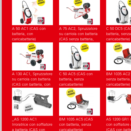
A 50 AC1 (CAS con
A 75 AC2, Spruzzatore
C 50 DC5 (CA
batteria, con
su carriola con batteria
batteria, senza
caricabatterie)
(CAS senza batteria,
caricabatterie)
senza caricabatterie)
A 130 AC1, Spruzzatore
C 50 AC5 (CAS con
BM 1035 AC2
su carriola con batteria
batteria, senza
senza batteria
(CAS con batteria, con
caricabatterie)
caricabatterie)
caricabatterie)
_AS 1200 AC1
BM 1035 AC5 (CAS
AS 1200 GR1 Ir
Irroratrice con soffiatore
con batteria, senza
con soffiatore 
a batteria (CAS con
caricabatterie)
(CAS con batte