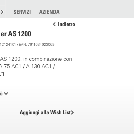
RE
SPARGERE
SERVIZI
ALTRO
AZIENDA
Indietro
per AS 1200
: 12124101 / EAN: 7611034023069
r AS 1200, in combinazione con
A 75 AC1 / A 130 AC1 /
C1
iù
Aggiungi alla Wish List