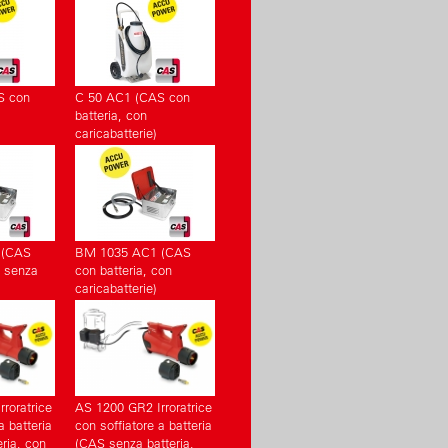
S con
C 50 AC1 (CAS con
batteria, con
caricabatterie)
 (CAS
BM 1035 AC1 (CAS
, senza
con batteria, con
caricabatterie)
roratrice
AS 1200 GR2 Irroratrice
a batteria
con soffiatore a batteria
ria, con
(CAS senza batteria,