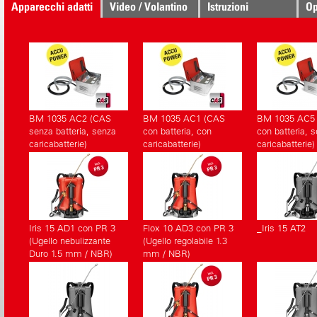
Apparecchi adatti
Video / Volantino
Istruzioni
Op
BM 1035 AC2 (CAS
BM 1035 AC1 (CAS
BM 1035 AC5
senza batteria, senza
con batteria, con
con batteria, 
caricabatterie)
caricabatterie)
caricabatterie)
Iris 15 AD1 con PR 3
Flox 10 AD3 con PR 3
_Iris 15 AT2
(Ugello nebulizzante
(Ugello regolabile 1.3
Duro 1.5 mm / NBR)
mm / NBR)