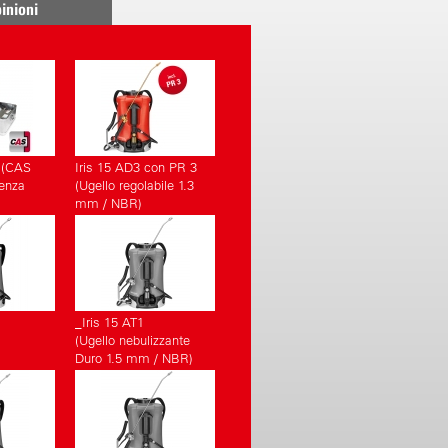
inioni
 (CAS
Iris 15 AD3 con PR 3
senza
(Ugello regolabile 1.3
mm / NBR)
_Iris 15 AT1
(Ugello nebulizzante
Duro 1.5 mm / NBR)