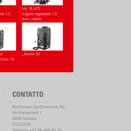
Iris 15 AT3
ile 1.3
(Ugello regolabile 1.3
mm / NBR)
lo
_Senior 20
 Duro 1.5
CONTATTO
Birchmeier Sprühtechnik AG
Im Stetterfeld 1
5608 Stetten
SVIZZERA
Telefono +41 56 485 81 81