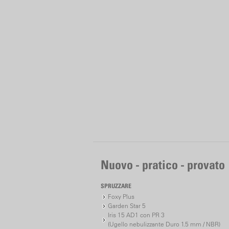
Nuovo - pratico - provato
SPRUZZARE
Foxy Plus
Garden Star 5
Iris 15 AD1 con PR 3
(Ugello nebulizzante Duro 1.5 mm / NBR)