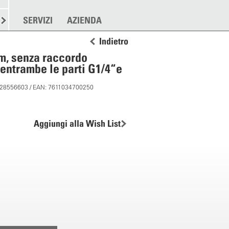
RE
SPARGERE
SERVIZI
ALTRO
AZIENDA
Indietro
m, senza raccordo
 entrambe le parti G1/4“e
: 28556603 / EAN: 7611034700250
Aggiungi alla Wish List