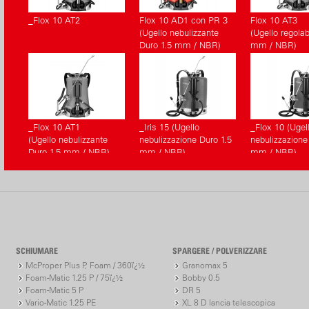
_Flox 10 AT2
Flox 10 AD1 con PR 3
Flox 10 AT3
(Ugello nebulizzante
(Ugello regolab
Duro 1.5 mm / NBR)
mm / NBR)
_Flox 10 AT1
_Iris 15 (Ugello
_Flox 10 (Ugel
(Ugello nebulizzante
nebulizzazione Duro 1.5
nebulizzazione
Duro 1.5 mm / NBR)
mm / NBR)
mm / NBR)
SCHIUMARE
SPARGERE / POLVERIZZARE
McProper Plus P, Foam / 360ï¿½
Granomax 5
Foam-Matic 1.25 P / 75ï¿½
Bobby 0.5
Foam-Matic 5 P
DR 5
Vario-Matic 1.25 PE
XL 8 D lancia telescopica