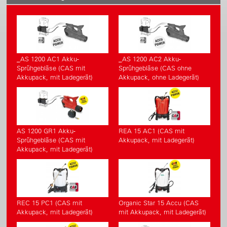
_AS 1200 AC1 Akku-
_AS 1200 AC2 Akku-
Sprühgebläse (CAS mit
Sprühgebläse (CAS ohne
Akkupack, mit Ladegerät)
Akkupack, ohne Ladegerät)
AS 1200 GR1 Akku-
REA 15 AC1 (CAS mit
Sprühgebläse (CAS mit
Akkupack, mit Ladegerät)
Akkupack, mit Ladegerät)
REC 15 PC1 (CAS mit
Organic Star 15 Accu (CAS
Akkupack, mit Ladegerät)
mit Akkupack, mit Ladegerät)