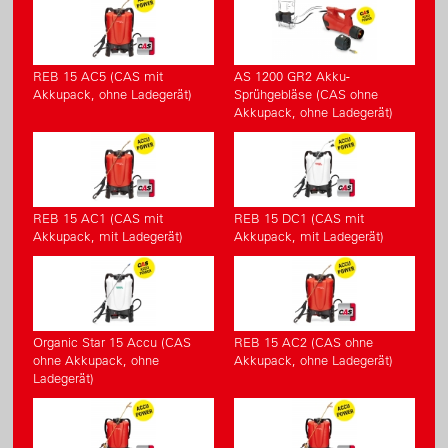
REB 15 AC5 (CAS mit
AS 1200 GR2 Akku-
Akkupack, ohne Ladegerät)
Sprühgebläse (CAS ohne
Akkupack, ohne Ladegerät)
REB 15 AC1 (CAS mit
REB 15 DC1 (CAS mit
Akkupack, mit Ladegerät)
Akkupack, mit Ladegerät)
Organic Star 15 Accu (CAS
REB 15 AC2 (CAS ohne
ohne Akkupack, ohne
Akkupack, ohne Ladegerät)
Ladegerät)