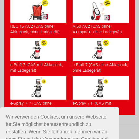
REC 15 AC2 (CAS ohne
A 50 AC2 (CAS ohne
Akkupack, ohne Ladegerät)
Akkupack, ohne Ladegerät)
e-Profi 7 (CAS mit Akkupack,
e-Profi 7 (CAS ohne Akkupack,
mit Ladegerät)
ohne Ladegerät)
e-Spray 7 P (CAS ohne
e-Spray 7 P (CAS mit
Akkupack, ohne Ladegerät)
Akkupack, mit Ladegerät)
Wir verwenden Cookies, um unsere Webseite
für Sie möglichst benutzerfreundlich zu
gestalten. Wenn Sie fortfahren, nehmen wir an,
KONTAKT