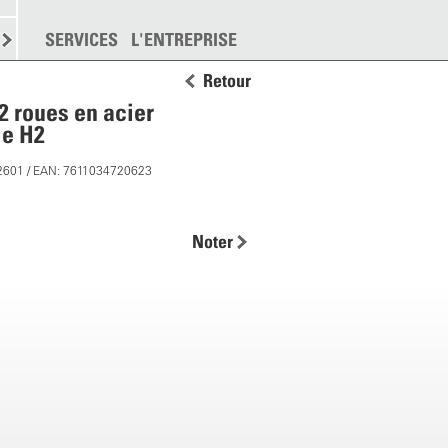
EMENT
SERVICES
DISPERSION
L'ENTREPRISE
PLUS
Retour
 2 roues en acier
le H2
2601 / EAN: 7611034720623
Noter