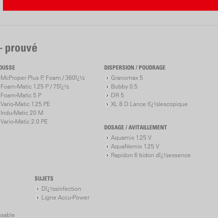
– prouvé
OUSSE
DISPERSION / POUDRAGE
McProper Plus P, Foam / 360ï¿½
Granomax 5
Foam-Matic 1.25 P / 75ï¿½
Bobby 0.5
Foam-Matic 5 P
DR 5
Vario-Matic 1.25 PE
XL 8 D Lance tï¿½lescopique
Indu-Matic 20 M
Vario-Matic 2.0 PE
DOSAGE / AVITAILLEMENT
Aquamix 1.25 V
AquaNemix 1.25 V
Rapidon 6 bidon dï¿½essence
SUJETS
Dï¿½sinfection
Ligne Accu-Power
ssable