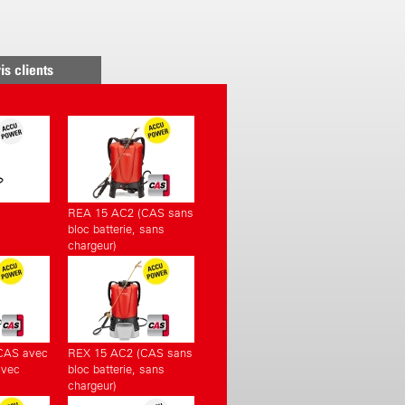
is clients
REA 15 AC2 (CAS sans
bloc batterie, sans
chargeur)
CAS avec
REX 15 AC2 (CAS sans
avec
bloc batterie, sans
chargeur)