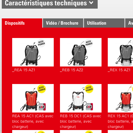
Caractéristiques techniques
Dispositifs
Vidéo / Brochure
Utilisation
Av
correspondants.
_REA 15 AZ1
_REB 15 AZ2
_REX 15 AZ1
REA 15 AC1 (CAS avec
REB 15 DC1 (CAS avec
REX 15 AC1 (
bloc batterie, avec
bloc batterie, avec
bloc batterie, 
chargeur)
chargeur)
chargeur)