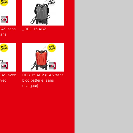
CAS sans
_REC 15 ABZ
sans
CAS avec
REB 15 AC2 (CAS sans
avec
bloc batterie, sans
chargeur)