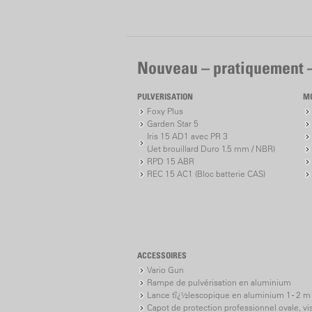
Nouveau – pratiquement 
PULVERISATION
M
Foxy Plus
Garden Star 5
Iris 15 AD1 avec PR 3
(Jet brouillard Duro 1.5 mm / NBR)
RPD 15 ABR
REC 15 AC1 (Bloc batterie CAS)
ACCESSOIRES
Vario Gun
Rampe de pulvérisation en aluminium
Lance tï¿½lescopique en aluminium 1 - 2 m
Capot de protection professionnel ovale, vi