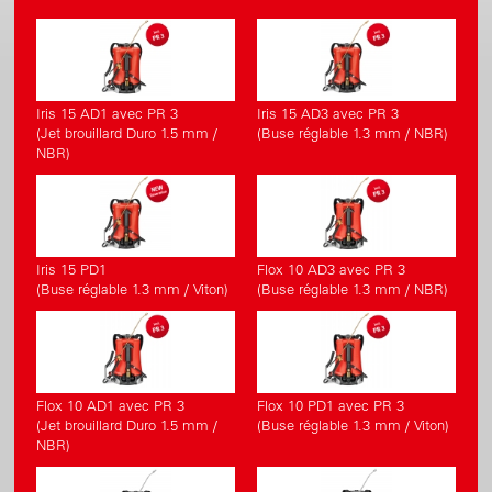
Iris 15 AD1 avec PR 3
Iris 15 AD3 avec PR 3
(Jet brouillard Duro 1.5 mm /
(Buse réglable 1.3 mm / NBR)
NBR)
Iris 15 PD1
Flox 10 AD3 avec PR 3
(Buse réglable 1.3 mm / Viton)
(Buse réglable 1.3 mm / NBR)
Flox 10 AD1 avec PR 3
Flox 10 PD1 avec PR 3
(Jet brouillard Duro 1.5 mm /
(Buse réglable 1.3 mm / Viton)
NBR)