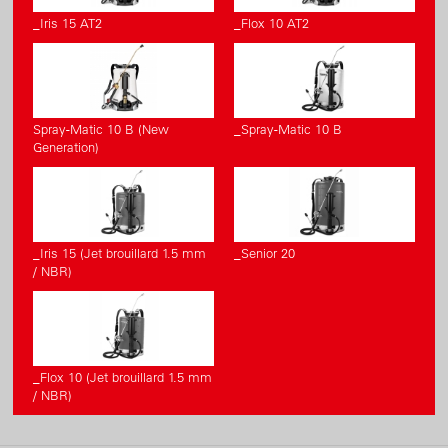
_Iris 15 AT2
_Flox 10 AT2
Spray-Matic 10 B (New
_Spray-Matic 10 B
Generation)
_Iris 15 (Jet brouillard 1.5 mm
_Senior 20
/ NBR)
_Flox 10 (Jet brouillard 1.5 mm
/ NBR)