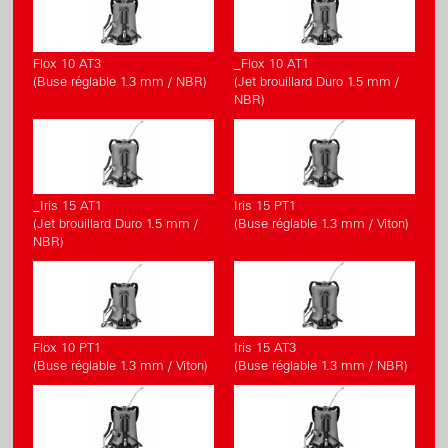
Flox 10 AT3
_Flox 10 AT1
(Buse réglable 1.3 mm / NBR)
(Jet brouillard Duro 1.5 mm /
NBR)
_Iris 15 AT1
Iris 15 PT1
(Jet brouillard Duro 1.5 mm /
(Buse réglable 1.3 mm / Viton)
NBR)
Flox 10 PT1
Iris 15 AT3
(Buse réglable 1.3 mm / Viton)
(Buse réglable 1.3 mm / NBR)