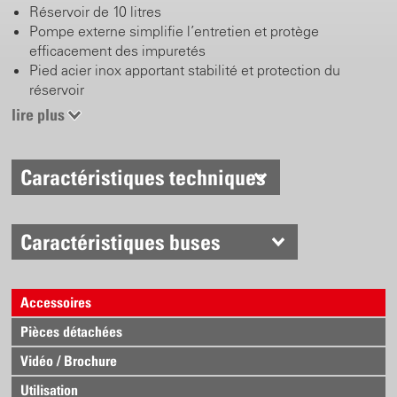
Réservoir de 10 litres
Pompe externe simplifie l’entretien et protège
efficacement des impuretés
Pied acier inox apportant stabilité et protection du
réservoir
Robinet revolver en laiton avec filtre intégré
lire plus
Lance courbée de 50 cm en laiton avec buse à jet plat
en laiton
Caractéristiques techniques
Caractéristiques buses
Accessoires
Pièces détachées
Vidéo / Brochure
Utilisation