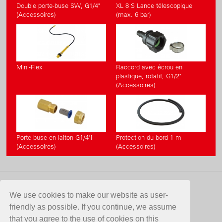
Double porte-buse SW, G1/4"
XL 8 S Lance télescopique
(Accessoires)
(max. 6 bar)
Mini-Flex
Raccord avec écrou en
plastique, rotatif, G1/2"
(Accessoires)
Porte buse en laiton G1/4"i
Protection du bord 1 m
(Accessoires)
(Accessoires)
CONTACT
We use cookies to make our website as user-
friendly as possible. If you continue, we assume
Birchmeier Sprühtechnik AG
that you agree to the use of cookies on this