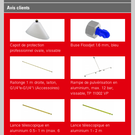
Avis clients
Capot de protection
Buse Floodjet 1.6 mm, bleu
professionnel ovale, vissable
Rallonge 1 m droite, laiton,
Rampe de pulvérisation en
G1/4“e-G1/4“i (Accessoires)
aluminium, max. 12 bar,
vissable, TP 11002 VP
Lance télescopique en
Lance télescopique en
aluminium 0.5 - 1 m (max. 6
aluminium 1 - 2 m