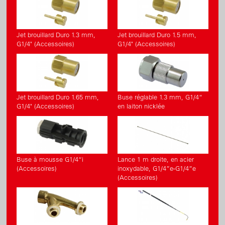
Jet brouillard Duro 1.3 mm,
Jet brouillard Duro 1.5 mm,
G1/4" (Accessoires)
G1/4" (Accessoires)
Jet brouillard Duro 1.65 mm,
Buse réglable 1.3 mm, G1/4“
G1/4" (Accessoires)
en laiton nicklée
Buse à mousse G1/4“i
Lance 1 m droite, en acier
(Accessoires)
inoxydable, G1/4”e-G1/4”e
(Accessoires)