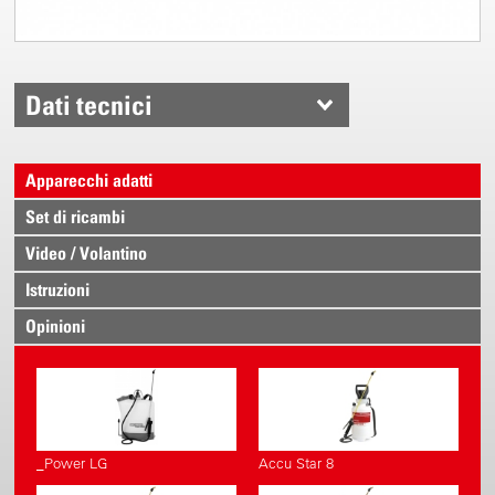
Dati tecnici
Apparecchi adatti
Set di ricambi
Video / Volantino
Istruzioni
Opinioni
_Power LG
Accu Star 8