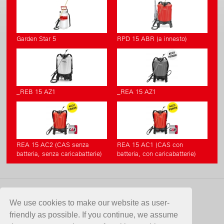
Garden Star 5
RPD 15 ABR (a innesto)
_REB 15 AZ1
_REA 15 AZ1
REA 15 AC2 (CAS senza
REA 15 AC1 (CAS con
batteria, senza caricabatterie)
batteria, con caricabatterie)
CONTATTO
We use cookies to make our website as user-
friendly as possible. If you continue, we assume
Birchmeier Sprühtechnik AG