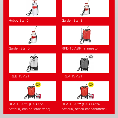
Hobby Star 5
Garden Star 3
Garden Star 5
RPD 15 ABR (a innesto)
_REB 15 AZ1
_REA 15 AZ1
REA 15 AC1 (CAS con
REA 15 AC2 (CAS senza
batteria, con caricabatterie)
batteria, senza caricabatterie)