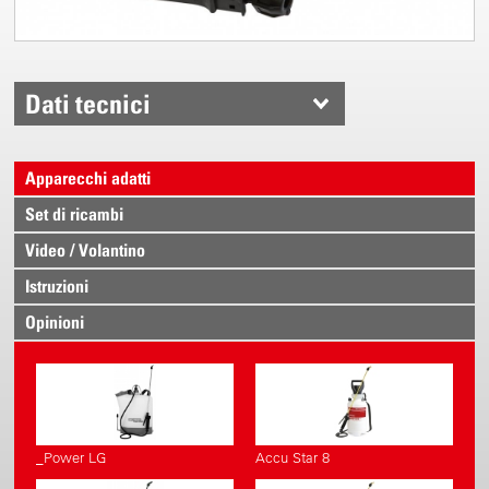
Dati tecnici
Apparecchi adatti
Set di ricambi
Video / Volantino
Istruzioni
Opinioni
_Power LG
Accu Star 8