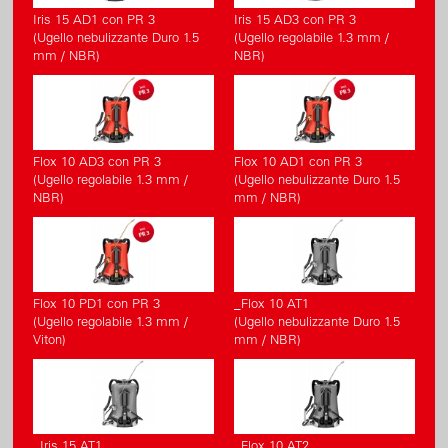
Iris 15 AD1 con PR 3
Iris 15 AD3 con PR 3
(Ugello nebulizzante Duro 1.5
(Ugello regolabile 1.3 mm /
mm / NBR)
NBR)
Flox 10 AD3 con PR 3
Flox 10 AD1 con PR 3
(Ugello regolabile 1.3 mm /
(Ugello nebulizzante Duro 1.5
NBR)
mm / NBR)
Flox 10 PD1 con PR 3
_Flox 10 AT1
(Ugello regolabile 1.3 mm /
(Ugello nebulizzante Duro 1.5
Viton)
mm / NBR)
_Iris 15 AT1
_Flox 10 AT2