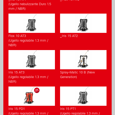
(Ugello nebulizzante Duro 1.5
mm / NBR)
Flox 10 AT3
_Iris 15 AT2
(Ugello regolabile 1.3 mm /
NBR)
Iris 15 AT3
Spray-Matic 10 B (New
(Ugello regolabile 1.3 mm /
Generation)
NBR)
Iris 15 PD1
Iris 15 PT1
(Ugello regolabile 1.3 mm /
(Ugello regolabile 1.3 mm /