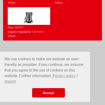
Viton)
Viton)
Flox 10 PT1
(Ugello regolabile 1.3 mm /
Viton)
CONTATTO
We use cookies to make our website as user-
friendly as possible. If you continue, we assume
Birchmeier Sprühtechnik AG
that you agree to the use of cookies on this
Im Stetterfeld 1
website. Further information:
Privacy policy
/
5608 Stetten
Imprint
SVIZZERA
Telefono +41 56 485 81 81
E-Mail
info@birchmeier.com
Accept