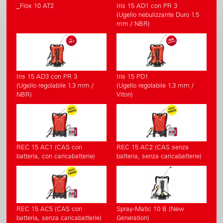
_Flox 10 AT2
Iris 15 AD1 con PR 3
(Ugello nebulizzante Duro 1.5
mm / NBR)
Iris 15 AD3 con PR 3
Iris 15 PD1
(Ugello regolabile 1.3 mm /
(Ugello regolabile 1.3 mm /
NBR)
Viton)
REC 15 AC1 (CAS con
REC 15 AC2 (CAS senza
batteria, con caricabatterie)
batteria, senza caricabatterie)
REC 15 AC5 (CAS con
Spray-Matic 10 B (New
batteria, senza caricabatterie)
Generation)