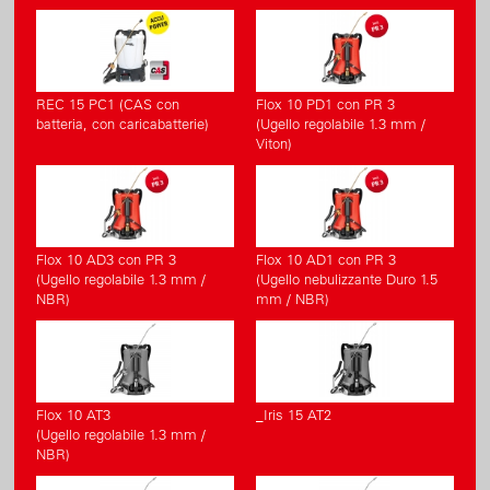
REC 15 PC1 (CAS con
Flox 10 PD1 con PR 3
batteria, con caricabatterie)
(Ugello regolabile 1.3 mm /
Viton)
Flox 10 AD3 con PR 3
Flox 10 AD1 con PR 3
(Ugello regolabile 1.3 mm /
(Ugello nebulizzante Duro 1.5
NBR)
mm / NBR)
Flox 10 AT3
_Iris 15 AT2
(Ugello regolabile 1.3 mm /
NBR)