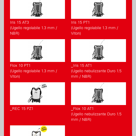
Iris 15 AT3
Iris 15 PT1
(Ugello regolabile 1.3 mm /
(Ugello regolabile 1.3 mm /
NBR)
Viton)
Flox 10 PT1
_Iris 15 AT1
(Ugello regolabile 1.3 mm /
(Ugello nebulizzante Duro 1.5
Viton)
mm / NBR)
_REC 15 PZ1
_Flox 10 AT1
(Ugello nebulizzante Duro 1.5
mm / NBR)