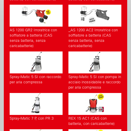
AS 1200 GR2 Irroratrice con
_AS 1200 AC2 Irroratrice con
soffiatore a batteria (CAS
soffiatore a batteria (CAS
senza batteria, senza
senza batteria, senza
caricabatterie)
caricabatterie)
Spray-Matic 5 SI con raccordo
Spray-Matic 5 SI con pompa in
per aria compressa
acciaio inossidabile e raccordo
per aria compressa
Spray-Matic 7 P, con PR 3
REX 15 AC1 (CAS con
batteria, con caricabatterie)