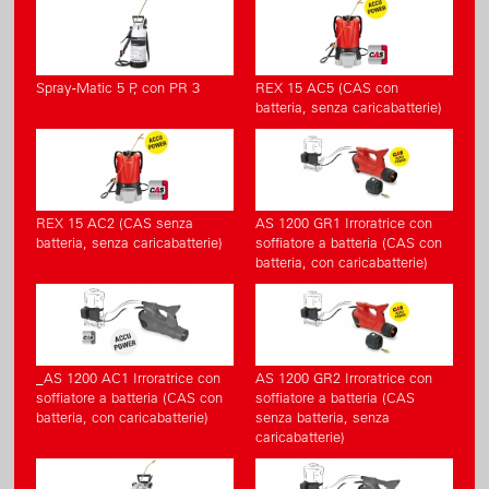
Spray-Matic 5 P, con PR 3
REX 15 AC5 (CAS con
batteria, senza caricabatterie)
REX 15 AC2 (CAS senza
AS 1200 GR1 Irroratrice con
batteria, senza caricabatterie)
soffiatore a batteria (CAS con
batteria, con caricabatterie)
_AS 1200 AC1 Irroratrice con
AS 1200 GR2 Irroratrice con
soffiatore a batteria (CAS con
soffiatore a batteria (CAS
batteria, con caricabatterie)
senza batteria, senza
caricabatterie)