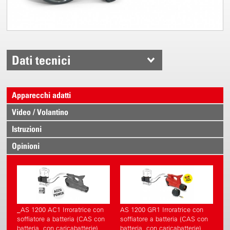
Dati tecnici
Apparecchi adatti
Video / Volantino
Istruzioni
Opinioni
_AS 1200 AC1 Irroratrice con
AS 1200 GR1 Irroratrice con
soffiatore a batteria (CAS con
soffiatore a batteria (CAS con
batteria, con caricabatterie)
batteria, con caricabatterie)