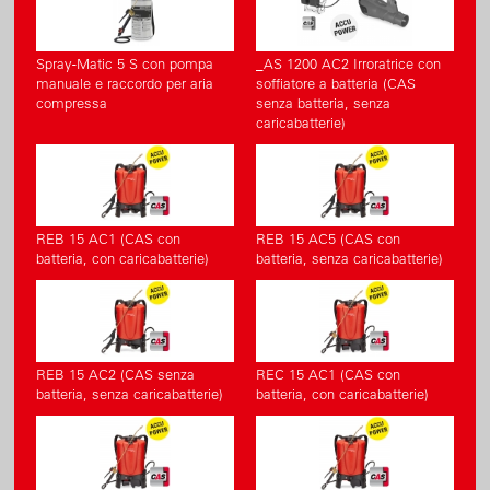
Spray-Matic 5 S con pompa
_AS 1200 AC2 Irroratrice con
manuale e raccordo per aria
soffiatore a batteria (CAS
compressa
senza batteria, senza
caricabatterie)
REB 15 AC1 (CAS con
REB 15 AC5 (CAS con
batteria, con caricabatterie)
batteria, senza caricabatterie)
REB 15 AC2 (CAS senza
REC 15 AC1 (CAS con
batteria, senza caricabatterie)
batteria, con caricabatterie)