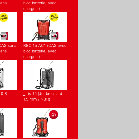
sans
bloc batterie, avec
chargeur)
CAS sans
REC 15 AC1 (CAS avec
sans
bloc batterie, avec
chargeur)
10 B
_Iris 15 (Jet brouillard
1.5 mm / NBR)