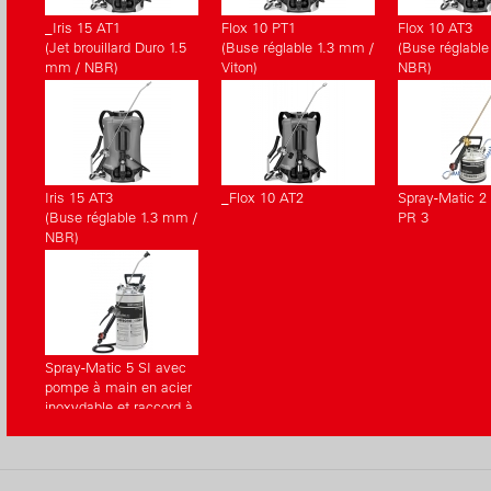
_Iris 15 AT1
Flox 10 PT1
Flox 10 AT3
(Jet brouillard Duro 1.5
(Buse réglable 1.3 mm /
(Buse réglable
mm / NBR)
Viton)
NBR)
Iris 15 AT3
_Flox 10 AT2
Spray-Matic 2
(Buse réglable 1.3 mm /
PR 3
NBR)
Spray-Matic 5 SI avec
pompe à main en acier
inoxydable et raccord à
air comprimé