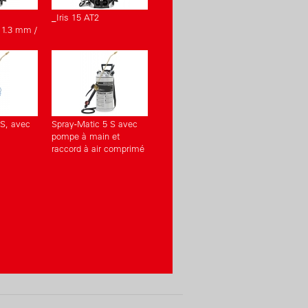
_Iris 15 AT2
 1.3 mm /
 S, avec
Spray-Matic 5 S avec
pompe à main et
raccord à air comprimé