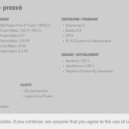
– prouvé
OUSSE
DISPERSION / POUDRAGE
McProper Plus P, Foam / 360ï¿½
Granomax 5
Foam-Matic 1.25 P / 75ï¿½
Bobby 0.5
Foam-Matic 5 P
DR 5
Vario-Matic 1.25 PE
XL 8 D Lance tï¿½lescopique
Indu-Matic 20 M
Vario-Matic 2.0 PE
DOSAGE / AVITAILLEMENT
Aquamix 1.25 V
AquaNemix 1.25 V
Rapidon 6 bidon dï¿½essence
SUJETS
Dï¿½sinfection
Ligne Accu-Power
ssable
ible. If you continue, we assume that you agree to the use of c