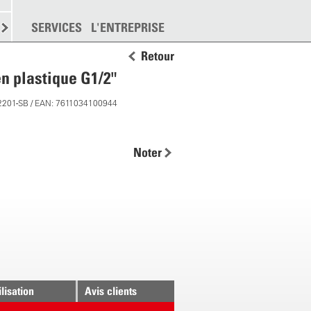
EMENT
SERVICES
DISPERSION
L'ENTREPRISE
PLUS
Retour
 plastique G1/2"
2201-SB / EAN: 7611034100944
Noter
ilisation
Avis clients