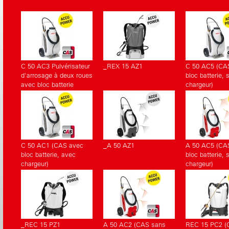
correspondants.
C 50 AC3 Pulvérisateur
_REX 15 AZ1
C 50 AC5 (CA
d'arrosage à deux roues
bloc batterie, 
avec bloc batterie
chargeur)
C 50 AC1 (CAS avec
_A 50 AZ1
A 50 AC5 (CA
bloc batterie, avec
bloc batterie, 
chargeur)
chargeur)
_REC 15 PZ1
A 50 AC2 (CAS sans
REC 15 PC2 (