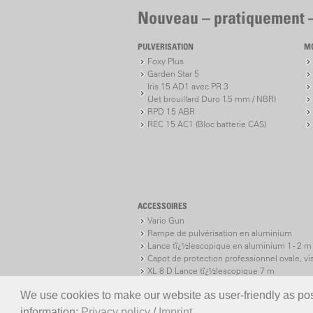
Nouveau – pratiquement 
PULVERISATION
M
Foxy Plus
Garden Star 5
Iris 15 AD1 avec PR 3
(Jet brouillard Duro 1.5 mm / NBR)
RPD 15 ABR
REC 15 AC1 (Bloc batterie CAS)
ACCESSOIRES
Vario Gun
Rampe de pulvérisation en aluminium
Lance tï¿½lescopique en aluminium 1 - 2 m
Capot de protection professionnel ovale, vi
XL 8 D Lance tï¿½lescopique 7 m
XL 8 S Lance tï¿½lescopique 7 m
We use cookies to make our website as user-friendly as poss
information:
Privacy policy
/
Imprint