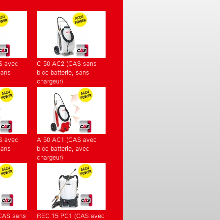
S avec
C 50 AC2 (CAS sans
sans
bloc batterie, sans
chargeur)
S avec
A 50 AC1 (CAS avec
sans
bloc batterie, avec
chargeur)
CAS sans
REC 15 PC1 (CAS avec