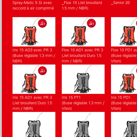
Spray-Matic 5 SI avec
_Flox 10 (Jet brouillard
_Senior 20
raccord à air comprimé
1.5 mm / NBR)
Iris 15 AD3 avec PR 3
Flox 10 AD1 avec PR 3
Flox 10 PD1 a
(Buse réglable 1.3 mm /
(Jet brouillard Duro 1.5
(Buse réglable
NBR)
mm / NBR)
Viton)
Iris 15 AD1 avec PR 3
Iris 15 PT1
Iris 15 PD1
(Jet brouillard Duro 1.5
(Buse réglable 1.3 mm /
(Buse réglable
mm / NBR)
Viton)
Viton)