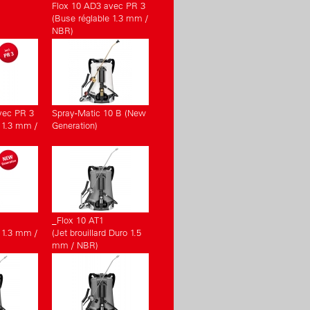
Flox 10 AD3 avec PR 3
(Buse réglable 1.3 mm /
NBR)
vec PR 3
Spray-Matic 10 B (New
 1.3 mm /
Generation)
_Flox 10 AT1
 1.3 mm /
(Jet brouillard Duro 1.5
mm / NBR)